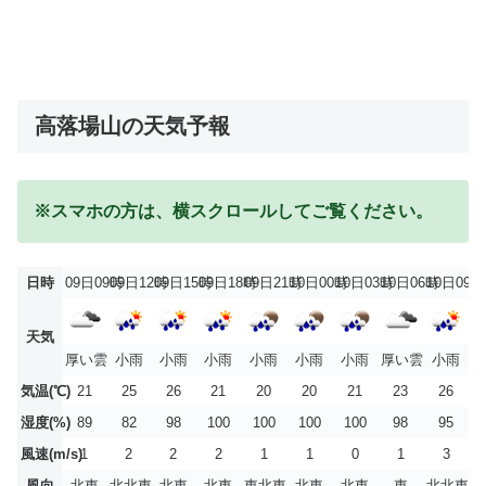
高落場山の天気予報
※スマホの方は、横スクロールしてご覧ください。
日時
09日09時
09日12時
09日15時
09日18時
09日21時
10日00時
10日03時
10日06時
10日09時
天気
厚い雲
小雨
小雨
小雨
小雨
小雨
小雨
厚い雲
小雨
気温(℃)
21
25
26
21
20
20
21
23
26
湿度(%)
89
82
98
100
100
100
100
98
95
風速(m/s)
1
2
2
2
1
1
0
1
3
風向
北東
北北東
北東
北東
東北東
北東
北東
東
北北東