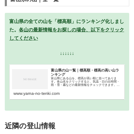
富山県の全ての山を「標高順」にランキング化しまし
た。
各山の最新情報をお探しの場合、以下をクリック
してください
↓↓↓↓↓↓
富山県の山一覧｜標高順・標高の高い山ラ
ンキング
富山県にある山を、標高が高い順に並べてありま
す。各山名をクリックすると、気温・日の出時間・
雨・雪・霧などの最新情報をチェックできます。富
山県での登山の参考になさってください。
www.yama-no-tenki.com
近隣の登山情報