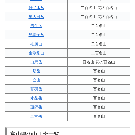
針ノ木岳
二百名山,花の百名山
奥大日岳
二百名山,花の百名山
赤牛岳
二百名山
烏帽子岳
二百名山
毛勝山
二百名山
金剛堂山
二百名山
白馬岳
百名山,花の百名山
剱岳
百名山
立山
百名山
鷲羽岳
百名山
水晶岳
百名山
薬師岳
百名山
五竜岳
百名山
富山県の山｜全一覧