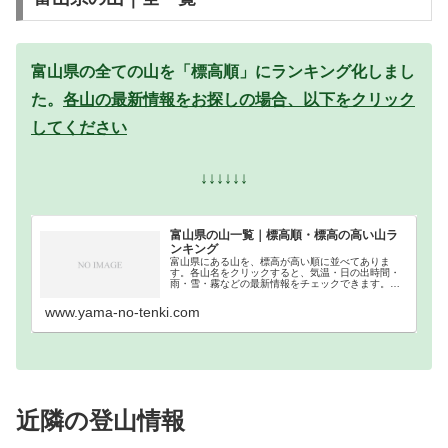
富山県の全ての山を「標高順」にランキング化しまし
た。
各山の最新情報をお探しの場合、以下をクリック
してください
↓↓↓↓↓↓
富山県の山一覧｜標高順・標高の高い山ラ
ンキング
富山県にある山を、標高が高い順に並べてありま
す。各山名をクリックすると、気温・日の出時間・
雨・雪・霧などの最新情報をチェックできます。富
山県での登山の参考になさってください。
www.yama-no-tenki.com
近隣の登山情報