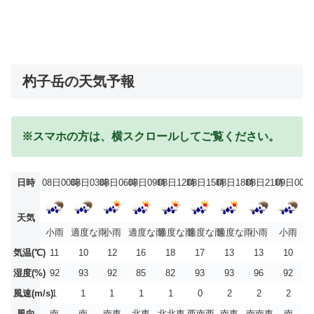
杓子岳の天気予報
※スマホの方は、横スクロールしてご覧ください。
日時
08日00時
08日03時
08日06時
08日09時
08日12時
08日15時
08日18時
08日21時
09日00時
天気
小雨
適度な雨
小雨
適度な雨
適度な雨
適度な雨
適度な雨
小雨
小雨
気温(℃)
11
10
12
16
18
17
13
13
10
湿度(%)
92
93
92
85
82
93
93
96
92
風速(m/s)
1
1
1
1
1
0
2
2
2
風向
南
南
南東
北東
北北東
西南西
南東
南南東
南