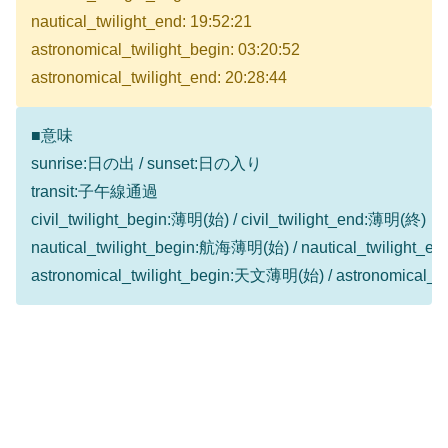
nautical_twilight_end: 19:52:21
astronomical_twilight_begin: 03:20:52
astronomical_twilight_end: 20:28:44
■意味
sunrise:日の出 / sunset:日の入り
transit:子午線通過
civil_twilight_begin:薄明(始) / civil_twilight_end:薄明(終)
nautical_twilight_begin:航海薄明(始) / nautical_twilight
astronomical_twilight_begin:天文薄明(始) / astronomical