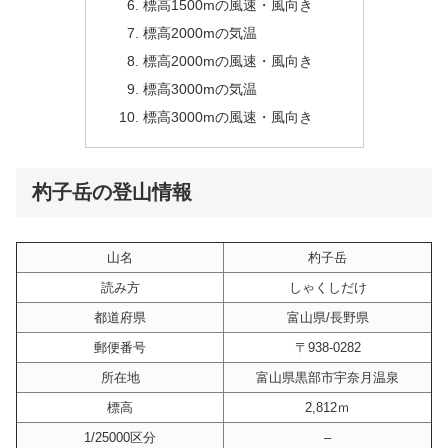
標高1500mの風速・風向き
標高2000mの気温
標高2000mの風速・風向き
標高3000mの気温
標高3000mの風速・風向き
杓子岳の登山情報
山名
杓子岳
読み方
しゃくしだけ
都道府県
富山県/長野県
郵便番号
〒938-0282
所在地
富山県黒部市宇奈月温泉
標高
2,812ｍ
1/25000区分
–