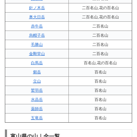
針ノ木岳
二百名山,花の百名山
奥大日岳
二百名山,花の百名山
赤牛岳
二百名山
烏帽子岳
二百名山
毛勝山
二百名山
金剛堂山
二百名山
白馬岳
百名山,花の百名山
剱岳
百名山
立山
百名山
鷲羽岳
百名山
水晶岳
百名山
薬師岳
百名山
五竜岳
百名山
富山県の山｜全一覧