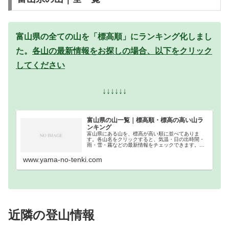
富山県の全ての山を「標高順」にランキング化しまし
た。
各山の最新情報をお探しの場合、以下をクリック
してください
↓↓↓↓↓↓
富山県の山一覧｜標高順・標高の高い山ラ
ンキング
富山県にある山を、標高が高い順に並べてありま
す。各山名をクリックすると、気温・日の出時間・
雨・雪・霧などの最新情報をチェックできます。富
山県での登山の参考になさってください。
www.yama-no-tenki.com
近隣の登山情報