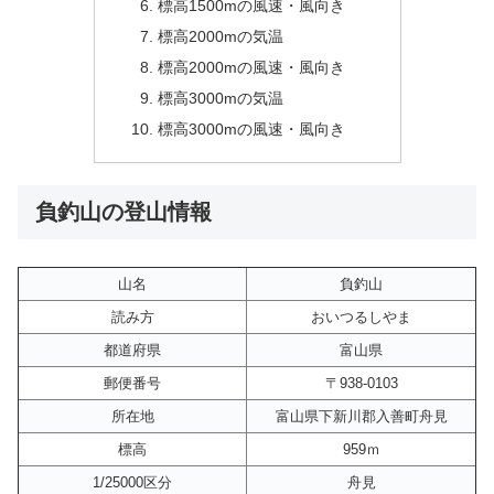
標高1500mの風速・風向き
標高2000mの気温
標高2000mの風速・風向き
標高3000mの気温
標高3000mの風速・風向き
負釣山の登山情報
山名
負釣山
読み方
おいつるしやま
都道府県
富山県
郵便番号
〒938-0103
所在地
富山県下新川郡入善町舟見
標高
959ｍ
1/25000区分
舟見