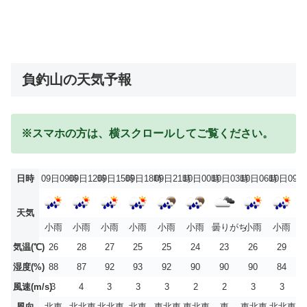
負釣山の天気予報
※スマホの方は、横スクロールしてご覧ください。
日時
09日09時
09日12時
09日15時
09日18時
09日21時
10日00時
10日03時
10日06時
10日09時
天気
小雨
小雨
小雨
小雨
小雨
小雨
曇りがち
小雨
小雨
気温(℃)
26
28
27
25
25
24
23
26
29
湿度(%)
88
87
92
93
92
90
90
90
84
風速(m/s)
3
4
3
3
3
2
2
3
3
風向
北東
北北東
北北東
北東
東北東
東北東
東
東北東
北北東