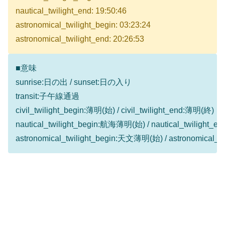
nautical_twilight_end: 19:50:46
astronomical_twilight_begin: 03:23:24
astronomical_twilight_end: 20:26:53
■意味
sunrise:日の出 / sunset:日の入り
transit:子午線通過
civil_twilight_begin:薄明(始) / civil_twilight_end:薄明(終)
nautical_twilight_begin:航海薄明(始) / nautical_twilight
astronomical_twilight_begin:天文薄明(始) / astronomical