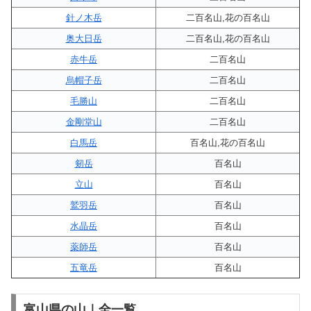
針ノ木岳
二百名山,花の百名山
奥大日岳
二百名山,花の百名山
赤牛岳
二百名山
烏帽子岳
二百名山
毛勝山
二百名山
金剛堂山
二百名山
白馬岳
百名山,花の百名山
剱岳
百名山
立山
百名山
鷲羽岳
百名山
水晶岳
百名山
薬師岳
百名山
五竜岳
百名山
富山県の山｜全一覧