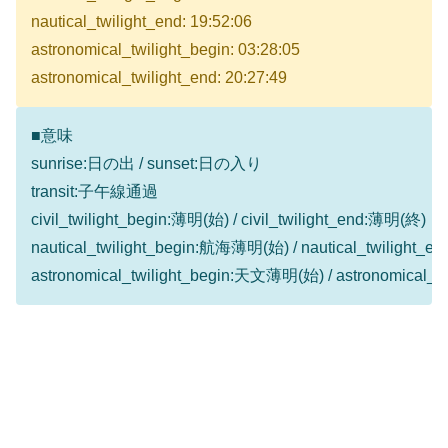
nautical_twilight_end: 19:52:06
astronomical_twilight_begin: 03:28:05
astronomical_twilight_end: 20:27:49
■意味
sunrise:日の出 / sunset:日の入り
transit:子午線通過
civil_twilight_begin:薄明(始) / civil_twilight_end:薄明(終)
nautical_twilight_begin:航海薄明(始) / nautical_twilight
astronomical_twilight_begin:天文薄明(始) / astronomical