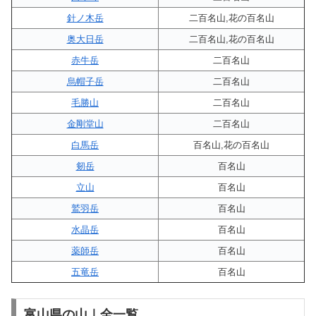
針ノ木岳
二百名山,花の百名山
奥大日岳
二百名山,花の百名山
赤牛岳
二百名山
烏帽子岳
二百名山
毛勝山
二百名山
金剛堂山
二百名山
白馬岳
百名山,花の百名山
剱岳
百名山
立山
百名山
鷲羽岳
百名山
水晶岳
百名山
薬師岳
百名山
五竜岳
百名山
富山県の山｜全一覧