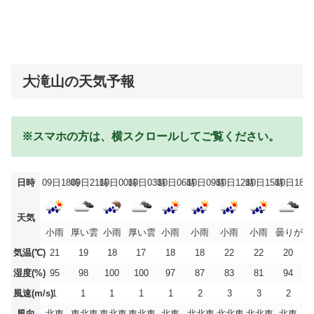
大滝山の天気予報
※スマホの方は、横スクロールしてご覧ください。
日時
09日18時
09日21時
10日00時
10日03時
10日06時
10日09時
10日12時
10日15時
10日18時
天気
小雨
厚い雲
小雨
厚い雲
小雨
小雨
小雨
小雨
曇りがち
気温(℃)
21
19
18
17
18
18
22
22
20
湿度(%)
95
98
100
100
97
87
83
81
94
風速(m/s)
1
1
1
1
1
2
3
3
2
風向
北東
東北東
東北東
東北東
北東
北北東
北北東
北北東
北東