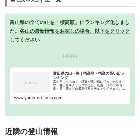
富山県の全ての山を「標高順」にランキング化しまし
た。
各山の最新情報をお探しの場合、以下をクリック
してください
↓↓↓↓↓↓
富山県の山一覧｜標高順・標高の高い山ラ
ンキング
富山県にある山を、標高が高い順に並べてありま
す。各山名をクリックすると、気温・日の出時間・
雨・雪・霧などの最新情報をチェックできます。富
山県での登山の参考になさってください。
www.yama-no-tenki.com
近隣の登山情報