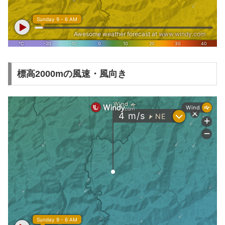
標高2000mの風速・風向き