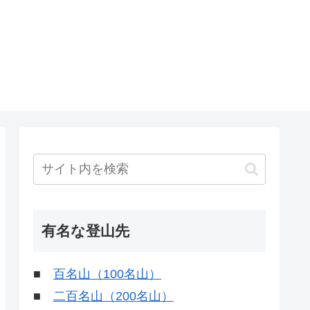
有名な登山先
■
百名山（100名山）
■
二百名山（200名山）