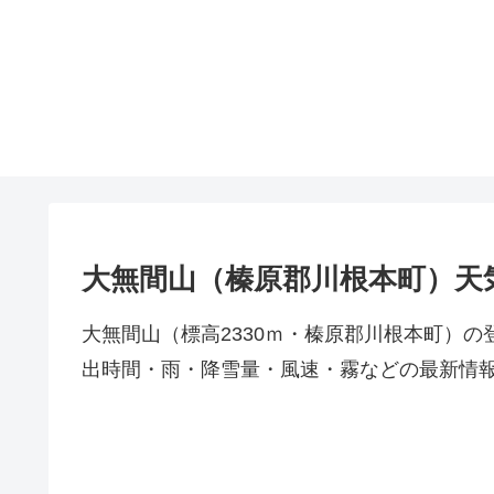
大無間山（榛原郡川根本町）天
大無間山（標高2330ｍ・榛原郡川根本町）
出時間・雨・降雪量・風速・霧などの最新情