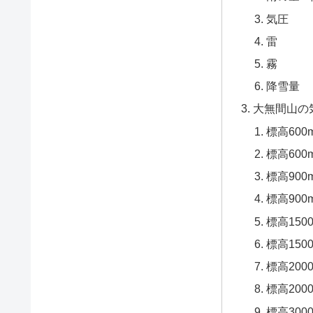
気圧
雷
霧
降雪量
大無間山の
標高60
標高60
標高90
標高90
標高150
標高15
標高200
標高20
標高300