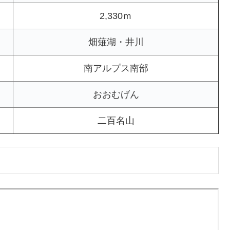
2,330ｍ
畑薙湖・井川
南アルプス南部
おおむげん
二百名山