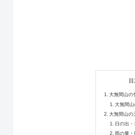
目
大無間山の
大無間山
大無間山の
日の出・
雨の量・