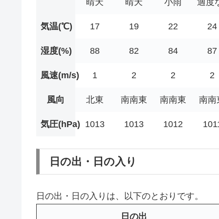
晴天
晴天
小雨
適度
気温(℃)
17
19
22
24
湿度(%)
88
82
84
87
風速(m/s)
1
2
2
2
風向
北東
南南東
南南東
南南
気圧(hPa)
1013
1013
1012
101
日の出・日の入り
日の出・日の入りは、以下のとおりです。
日の出