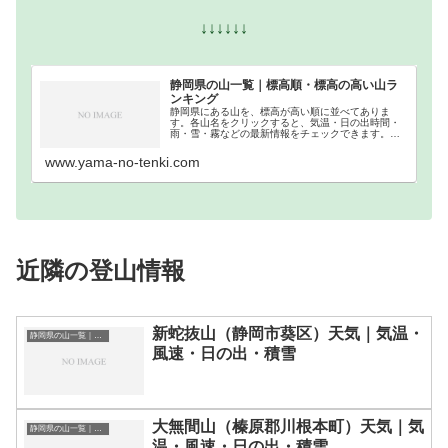
↓↓↓↓↓↓
静岡県の山一覧｜標高順・標高の高い山ラ
ンキング
静岡県にある山を、標高が高い順に並べてありま
す。各山名をクリックすると、気温・日の出時間・
雨・雪・霧などの最新情報をチェックできます。静
岡県での登山の参考になさってください。
www.yama-no-tenki.com
近隣の登山情報
新蛇抜山（静岡市葵区）天気｜気温・
静岡県の山一覧｜標高順・標高の高い山ランキング
風速・日の出・積雪
大無間山（榛原郡川根本町）天気｜気
静岡県の山一覧｜標高順・標高の高い山ランキング
温・風速・日の出・積雪