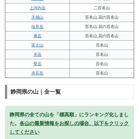
上河内岳
二百名山
天城山
百名山,花の百名山
塩見岳
百名山,花の百名山
東岳
百名山,花の百名山
富士山
百名山
光岳
百名山
聖岳
百名山
赤石岳
百名山
静岡県の山｜全一覧
静岡県の全ての山を「標高順」にランキング化しまし
た。
各山の最新情報をお探しの場合、以下をクリック
してください