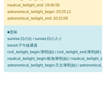
nautical_twilight_end: 19:46:56
astronomical_twilight_begin: 03:25:12
astronomical_twilight_end: 20:22:08
■意味
sunrise:日の出 / sunset:日の入り
transit:子午線通過
civil_twilight_begin:薄明(始) / civil_twilight_end:薄明(終)
nautical_twilight_begin:航海薄明(始) / nautical_twilight
astronomical_twilight_begin:天文薄明(始) / astronomical