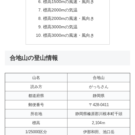
標高1500mの風速・風向き
標高2000mの気温
標高2000mの風速・風向き
標高3000mの気温
標高3000mの風速・風向き
合地山の登山情報
山名
合地山
読み方
がっちさん
都道府県
静岡県
郵便番号
〒428-0411
所在地
静岡県榛原郡川根本町千頭
標高
2,104ｍ
1/25000区分
伊那和田、池口岳