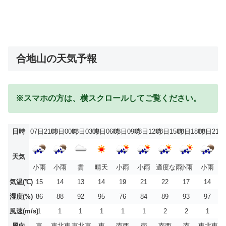
合地山の天気予報
※スマホの方は、横スクロールしてご覧ください。
日時
07日21時
08日00時
08日03時
08日06時
08日09時
08日12時
08日15時
08日18時
08日21時
天気
小雨
小雨
雲
晴天
小雨
小雨
適度な雨
小雨
小雨
気温(℃)
15
14
13
14
19
21
22
17
14
湿度(%)
86
88
92
95
76
84
89
93
97
風速(m/s)
1
1
1
1
1
1
2
2
1
風向
東
東北東
東北東
東
南西
南
南西
南
東北東