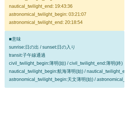
nautical_twilight_end: 19:43:36
astronomical_twilight_begin: 03:21:07
astronomical_twilight_end: 20:18:54
■意味
sunrise:日の出 / sunset:日の入り
transit:子午線通過
civil_twilight_begin:薄明(始) / civil_twilight_end:薄明(終)
nautical_twilight_begin:航海薄明(始) / nautical_twilight
astronomical_twilight_begin:天文薄明(始) / astronomical