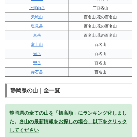
上河内岳
二百名山
天城山
百名山,花の百名山
塩見岳
百名山,花の百名山
東岳
百名山,花の百名山
富士山
百名山
光岳
百名山
聖岳
百名山
赤石岳
百名山
静岡県の山｜全一覧
静岡県の全ての山を「標高順」にランキング化しまし
た。
各山の最新情報をお探しの場合、以下をクリック
してください