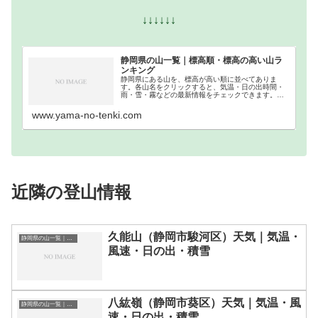
↓↓↓↓↓↓
静岡県の山一覧｜標高順・標高の高い山ラ
ンキング
静岡県にある山を、標高が高い順に並べてありま
す。各山名をクリックすると、気温・日の出時間・
雨・雪・霧などの最新情報をチェックできます。静
岡県での登山の参考になさってください。
www.yama-no-tenki.com
近隣の登山情報
久能山（静岡市駿河区）天気｜気温・
静岡県の山一覧｜標高順・標高の高い山ランキング
風速・日の出・積雪
八紘嶺（静岡市葵区）天気｜気温・風
静岡県の山一覧｜標高順・標高の高い山ランキング
速・日の出・積雪