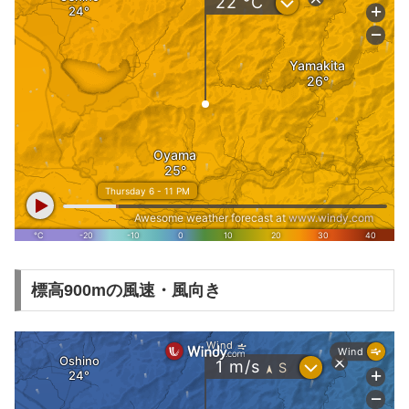
標高900mの風速・風向き