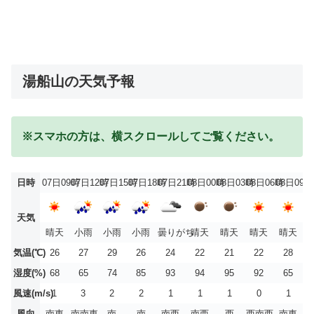
湯船山の天気予報
※スマホの方は、横スクロールしてご覧ください。
日時
07日09時
07日12時
07日15時
07日18時
07日21時
08日00時
08日03時
08日06時
08日09時
天気
晴天
小雨
小雨
小雨
曇りがち
晴天
晴天
晴天
晴天
気温(℃)
26
27
29
26
24
22
21
22
28
湿度(%)
68
65
74
85
93
94
95
92
65
風速(m/s)
1
3
2
2
1
1
1
0
1
風向
南東
南南東
南
南
南西
南西
西
西南西
南東