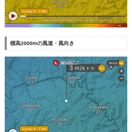
標高2000mの風速・風向き