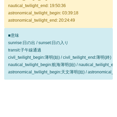
nautical_twilight_end: 19:50:36
astronomical_twilight_begin: 03:39:18
astronomical_twilight_end: 20:24:49
■意味
sunrise:日の出 / sunset:日の入り
transit:子午線通過
civil_twilight_begin:薄明(始) / civil_twilight_end:薄明(終)
nautical_twilight_begin:航海薄明(始) / nautical_twilight
astronomical_twilight_begin:天文薄明(始) / astronomical