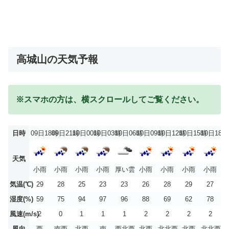
高城山の天気予報
※スマホの方は、横スクロールしてご覧ください。
日時
09日18時
09日21時
10日00時
10日03時
10日06時
10日09時
10日12時
10日15時
10日18時
天気
小雨
小雨
小雨
小雨
厚い雲
小雨
小雨
小雨
小雨
気温(℃)
29
28
25
23
23
26
28
29
27
湿度(%)
59
75
94
97
96
88
69
62
78
風速(m/s)
2
0
1
1
1
2
2
2
2
風向
西
南西
北西
南
西北西
北西
北北西
北西
北北西