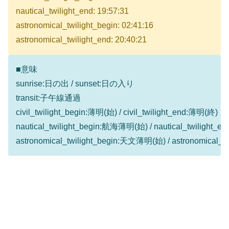
nautical_twilight_end: 19:57:31
astronomical_twilight_begin: 02:41:16
astronomical_twilight_end: 20:40:21
■意味
sunrise:日の出 / sunset:日の入り
transit:子午線通過
civil_twilight_begin:薄明(始) / civil_twilight_end:薄明(終)
nautical_twilight_begin:航海薄明(始) / nautical_twilight
astronomical_twilight_begin:天文薄明(始) / astronomical