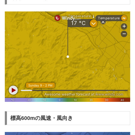
標高600mの風速・風向き