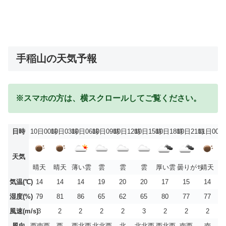
手稲山の天気予報
※スマホの方は、横スクロールしてご覧ください。
日時
10日00時
10日03時
10日06時
10日09時
10日12時
10日15時
10日18時
10日21時
11日00時
天気
晴天
晴天
薄い雲
雲
雲
雲
厚い雲
曇りがち
晴天
気温(℃)
14
14
14
19
20
20
17
15
14
湿度(%)
79
81
86
65
62
65
80
77
77
風速(m/s)
3
2
2
2
2
3
2
2
2
風向
西南西
西
西北西
北北西
北
北北西
西北西
南西
南