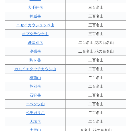
大千軒岳
三百名山
神威岳
三百名山
ニセイカウシュッペ山
三百名山
オプタテシケ山
三百名山
暑寒別岳
二百名山,花の百名山
夕張岳
二百名山,花の百名山
駒ヶ岳
二百名山
カムイエクウチカウシ山
二百名山
樽前山
二百名山
芦別岳
二百名山
石狩岳
二百名山
ニペソツ山
二百名山
ペテガリ岳
二百名山
天塩岳
二百名山
大雪山
百名山,花の百名山