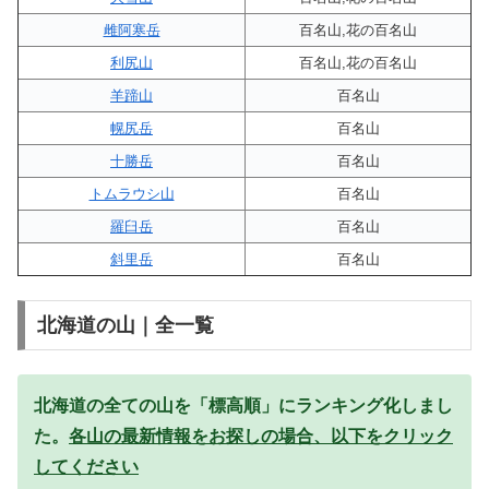
雌阿寒岳
百名山,花の百名山
利尻山
百名山,花の百名山
羊蹄山
百名山
幌尻岳
百名山
十勝岳
百名山
トムラウシ山
百名山
羅臼岳
百名山
斜里岳
百名山
北海道の山｜全一覧
北海道の全ての山を「標高順」にランキング化しまし
た。
各山の最新情報をお探しの場合、以下をクリック
してください