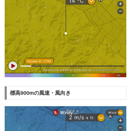
標高900mの風速・風向き