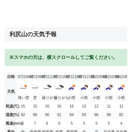
利尻山の天気予報
※スマホの方は、横スクロールしてご覧ください。
日時
07日06時
07日09時
07日12時
07日15時
07日18時
07日21時
08日00時
08日03時
08日06時
天気
薄い雲
雲
曇りがち
曇りがち
小雨
小雨
小雨
小雨
小雨
気温(℃)
15
15
16
16
16
13
12
11
11
湿度(%)
92
90
90
91
94
93
86
89
82
風速(m/s)
6
7
6
6
5
5
5
5
4
風向
南
南南西
南南西
南西
西南西
北
北
北北東
北北東