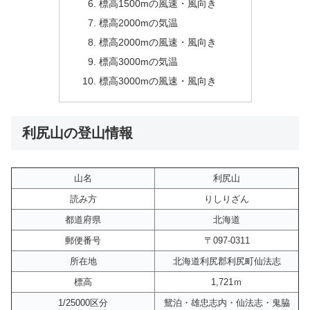
標高1500mの風速・風向き
標高2000mの気温
標高2000mの風速・風向き
標高3000mの気温
標高3000mの風速・風向き
利尻山の登山情報
山名
利尻山
読み方
りしりざん
都道府県
北海道
郵便番号
〒097-0311
所在地
北海道利尻郡利尻町仙法志
標高
1,721ｍ
1/25000区分
鴛泊・雄忠志内・仙法志・鬼脇