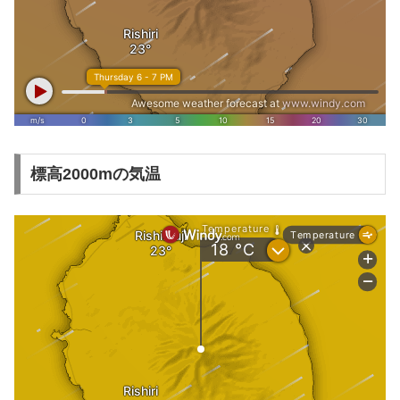
標高2000mの気温