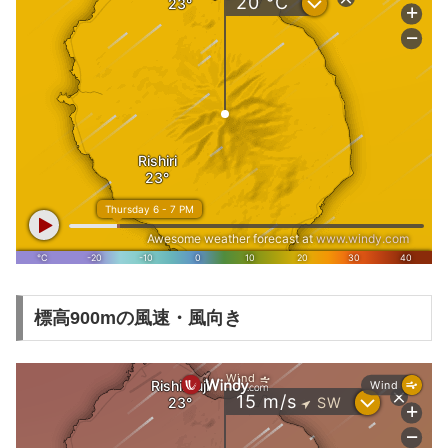
標高900mの風速・風向き