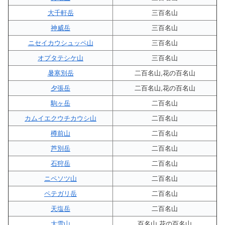
大千軒岳
三百名山
神威岳
三百名山
ニセイカウシュッペ山
三百名山
オプタテシケ山
三百名山
暑寒別岳
二百名山,花の百名山
夕張岳
二百名山,花の百名山
駒ヶ岳
二百名山
カムイエクウチカウシ山
二百名山
樽前山
二百名山
芦別岳
二百名山
石狩岳
二百名山
ニペソツ山
二百名山
ペテガリ岳
二百名山
天塩岳
二百名山
大雪山
百名山,花の百名山