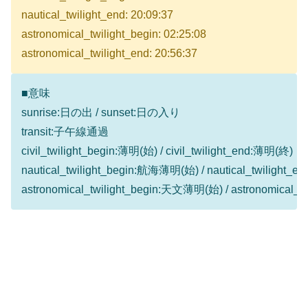
nautical_twilight_end: 20:09:37
astronomical_twilight_begin: 02:25:08
astronomical_twilight_end: 20:56:37
■意味
sunrise:日の出 / sunset:日の入り
transit:子午線通過
civil_twilight_begin:薄明(始) / civil_twilight_end:薄明(終)
nautical_twilight_begin:航海薄明(始) / nautical_twilight
astronomical_twilight_begin:天文薄明(始) / astronomical