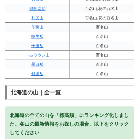
雌阿寒岳
百名山,花の百名山
利尻山
百名山,花の百名山
羊蹄山
百名山
幌尻岳
百名山
十勝岳
百名山
トムラウシ山
百名山
羅臼岳
百名山
斜里岳
百名山
北海道の山｜全一覧
北海道の全ての山を「標高順」にランキング化しまし
た。
各山の最新情報をお探しの場合、以下をクリック
してください