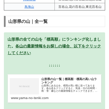
鳥海山
百名山,花の百名山,東北百名山
山形県の山｜全一覧
山形県の全ての山を「標高順」にランキング化しまし
た。
各山の最新情報をお探しの場合、以下をクリック
してください
↓↓↓↓↓↓
山形県の山一覧｜標高順・標高の高い山ラ
ンキング
山形県にある山を、標高が高い順に並べてありま
す。各山名をクリックすると、気温・日の出時間・
雨・雪・霧などの最新情報をチェックできます。山
形県での登山の参考になさってください。
www.yama-no-tenki.com