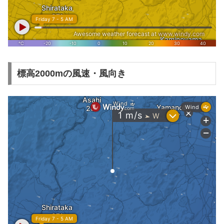
標高2000mの風速・風向き