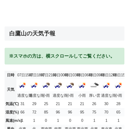
白鷹山の天気予報
※スマホの方は、横スクロールしてご覧ください。
日時
07日15時
07日18時
07日21時
08日00時
08日03時
08日06時
08日09時
08日12時
08日15時
天気
適度な雨
適度な雨
小雨
適度な雨
小雨
小雨
厚い雲
適度な雨
小雨
気温(℃)
31
29
25
21
21
21
26
30
28
湿度(%)
66
72
85
96
96
95
75
70
65
風速(m/s)
1
1
0
1
0
0
1
1
1
風向
北東
北
西南西
南西
西北西
西北西
北東
東北東
北東