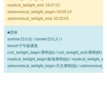
nautical_twilight_end: 19:47:21
astronomical_twilight_begin: 03:05:14
astronomical_twilight_end: 20:25:03
■意味
sunrise:日の出 / sunset:日の入り
transit:子午線通過
civil_twilight_begin:薄明(始) / civil_twilight_end:薄明(終)
nautical_twilight_begin:航海薄明(始) / nautical_twilight
astronomical_twilight_begin:天文薄明(始) / astronomical