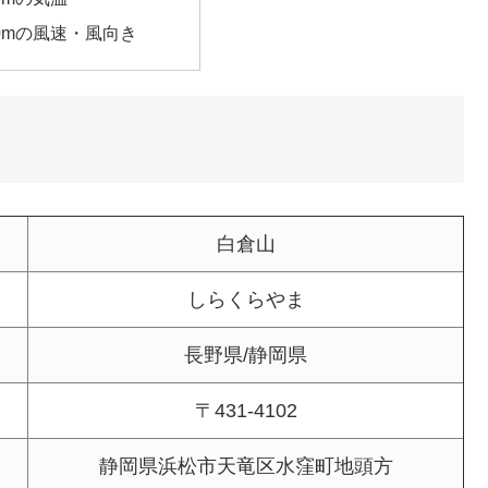
00mの風速・風向き
白倉山
しらくらやま
長野県/静岡県
〒431-4102
静岡県浜松市天竜区水窪町地頭方