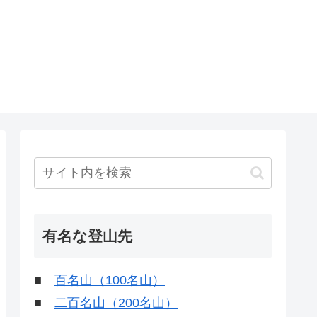
有名な登山先
■
百名山（100名山）
■
二百名山（200名山）