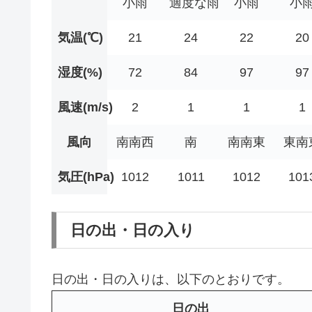
小雨
適度な雨
小雨
小
気温(℃)
21
24
22
20
湿度(%)
72
84
97
97
風速(m/s)
2
1
1
1
風向
南南西
南
南南東
東南
気圧(hPa)
1012
1011
1012
101
日の出・日の入り
日の出・日の入りは、以下のとおりです。
日の出