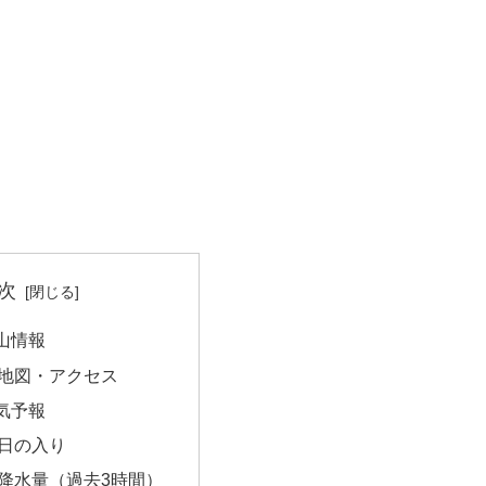
次
山情報
地図・アクセス
気予報
日の入り
降水量（過去3時間）