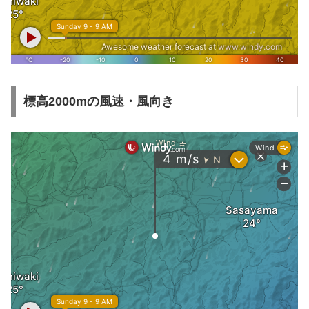
標高2000mの風速・風向き