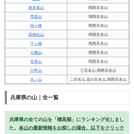
東床尾山
関西百名山
雪彦山
関西百名山
段ヶ峰
関西百名山
高御位山
関西百名山
千ヶ峰
関西百名山
七種山
関西百名山
笠形山
関西百名山
六甲山
三百名山,関西百名山
氷ノ山
二百名山,花の百名山,関西百名山
兵庫県の山｜全一覧
兵庫県の全ての山を「標高順」にランキング化しまし
た。
各山の最新情報をお探しの場合、以下をクリック