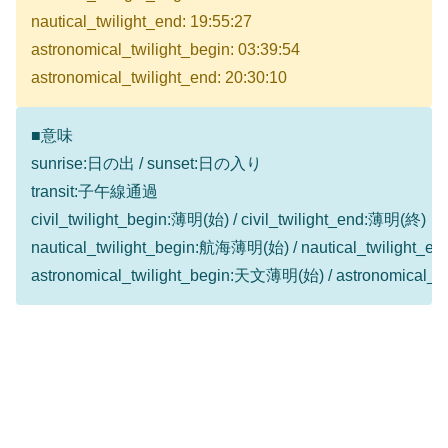
nautical_twilight_end: 19:55:27
astronomical_twilight_begin: 03:39:54
astronomical_twilight_end: 20:30:10
■意味
sunrise:日の出 / sunset:日の入り
transit:子午線通過
civil_twilight_begin:薄明(始) / civil_twilight_end:薄明(終)
nautical_twilight_begin:航海薄明(始) / nautical_twilight
astronomical_twilight_begin:天文薄明(始) / astronomical