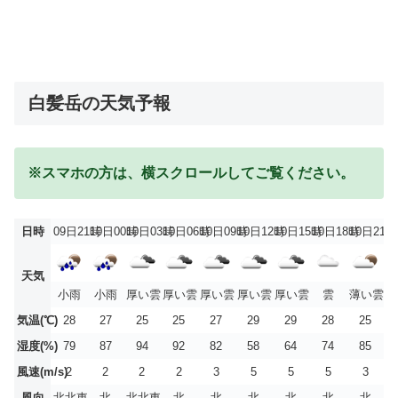
白髪岳の天気予報
※スマホの方は、横スクロールしてご覧ください。
日時
09日21時
10日00時
10日03時
10日06時
10日09時
10日12時
10日15時
10日18時
10日21時
天気
小雨
小雨
厚い雲
厚い雲
厚い雲
厚い雲
厚い雲
雲
薄い雲
気温(℃)
28
27
25
25
27
29
29
28
25
湿度(%)
79
87
94
92
82
58
64
74
85
風速(m/s)
2
2
2
2
3
5
5
5
3
風向
北北東
北
北北東
北
北
北
北
北
北