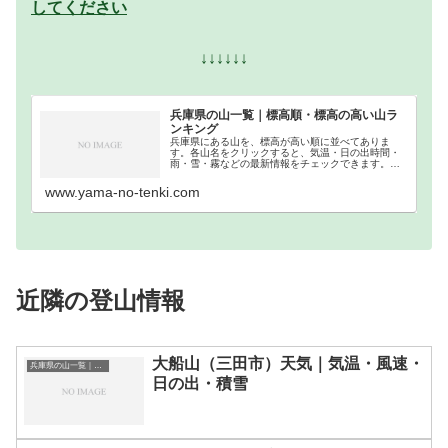
してください
↓↓↓↓↓↓
兵庫県の山一覧｜標高順・標高の高い山ラ
ンキング
兵庫県にある山を、標高が高い順に並べてありま
す。各山名をクリックすると、気温・日の出時間・
雨・雪・霧などの最新情報をチェックできます。兵
庫県での登山の参考になさってください。
www.yama-no-tenki.com
近隣の登山情報
大船山（三田市）天気｜気温・風速・
兵庫県の山一覧｜標高順・標高の高い山ランキング
日の出・積雪