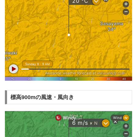
標高900mの風速・風向き