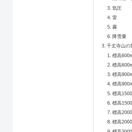
気圧
雷
霧
降雪量
千丈寺山の
標高60
標高60
標高90
標高90
標高150
標高15
標高200
標高20
標高300