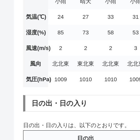
小雨
晴天
小雨
小
気温(℃)
24
27
33
31
湿度(%)
85
73
58
53
風速(m/s)
2
2
2
3
風向
北北東
東北東
北北東
北北
気圧(hPa)
1009
1010
1010
100
日の出・日の入り
日の出・日の入りは、以下のとおりです。
日の出