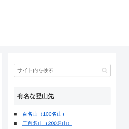
有名な登山先
■
百名山（100名山）
■
二百名山（200名山）