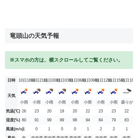
竜頭山の天気予報
※スマホの方は、横スクロールしてご覧ください。
日時
10日18時
10日21時
11日00時
11日03時
11日06時
11日09時
11日12時
11日15時
11日18時
天気
小雨
小雨
小雨
小雨
小雨
小雨
小雨
小雨
曇りがち
気温(℃)
26
23
20
19
20
22
23
23
22
湿度(%)
80
91
99
99
98
94
84
79
83
風速(m/s)
1
0
1
0
0
1
2
2
1
風向
南
南南西
西南西
西南西
西南西
南西
南南西
南西
南西