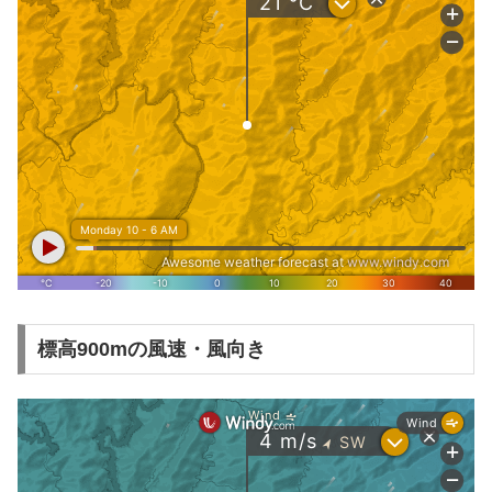
標高900mの風速・風向き