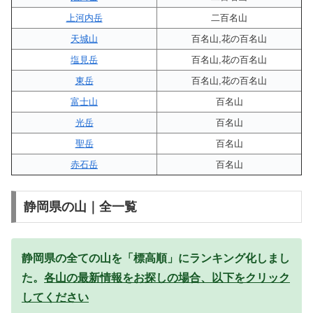
上河内岳
二百名山
天城山
百名山,花の百名山
塩見岳
百名山,花の百名山
東岳
百名山,花の百名山
富士山
百名山
光岳
百名山
聖岳
百名山
赤石岳
百名山
静岡県の山｜全一覧
静岡県の全ての山を「標高順」にランキング化しまし
た。
各山の最新情報をお探しの場合、以下をクリック
してください