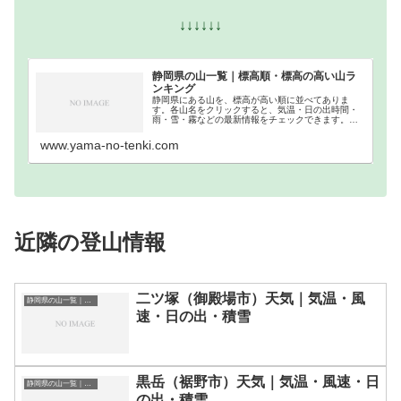
↓↓↓↓↓↓
静岡県の山一覧｜標高順・標高の高い山ラ
ンキング
静岡県にある山を、標高が高い順に並べてありま
す。各山名をクリックすると、気温・日の出時間・
雨・雪・霧などの最新情報をチェックできます。静
岡県での登山の参考になさってください。
www.yama-no-tenki.com
近隣の登山情報
二ツ塚（御殿場市）天気｜気温・風
静岡県の山一覧｜標高順・標高の高い山ランキング
速・日の出・積雪
黒岳（裾野市）天気｜気温・風速・日
静岡県の山一覧｜標高順・標高の高い山ランキング
の出・積雪