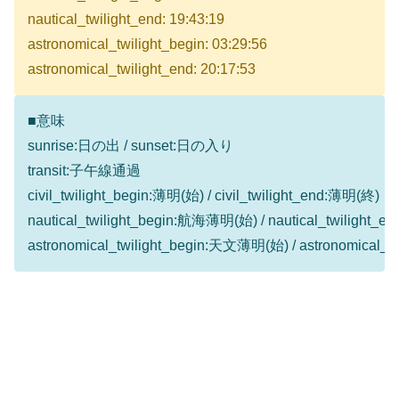
nautical_twilight_end: 19:43:19
astronomical_twilight_begin: 03:29:56
astronomical_twilight_end: 20:17:53
■意味
sunrise:日の出 / sunset:日の入り
transit:子午線通過
civil_twilight_begin:薄明(始) / civil_twilight_end:薄明(終)
nautical_twilight_begin:航海薄明(始) / nautical_twilight
astronomical_twilight_begin:天文薄明(始) / astronomical