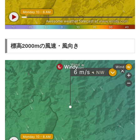
標高2000mの風速・風向き