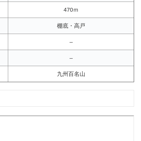
470ｍ
棚底・高戸
–
–
九州百名山