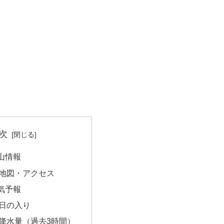
次
山情報
地図・アクセス
気予報
日の入り
降水量（過去3時間）