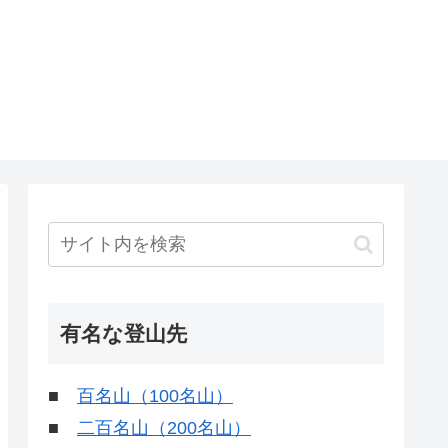
有名な登山先
■
百名山（100名山）
■
二百名山（200名山）