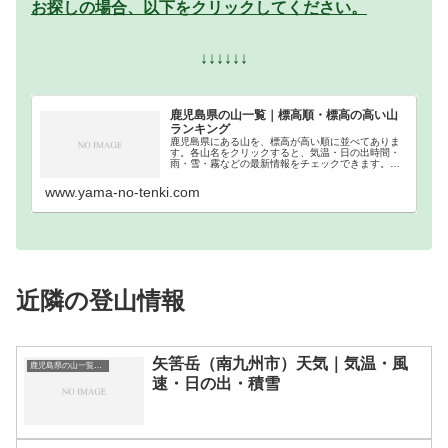
お探しの場合、以下をクリックしてください。
↓↓↓↓↓↓
鹿児島県の山一覧｜標高順・標高の高い山
ランキング
鹿児島県にある山を、標高が高い順に並べてありま
す。各山名をクリックすると、気温・日の出時間・
雨・雪・霧などの最新情報をチェックできます。鹿
児島県での登山の参考になさってください。
www.yama-no-tenki.com
近隣の登山情報
矢筈岳（南九州市）天気｜気温・風
鹿児島県の山一覧｜標高順・標高の高い山ランキング
速・日の出・積雪