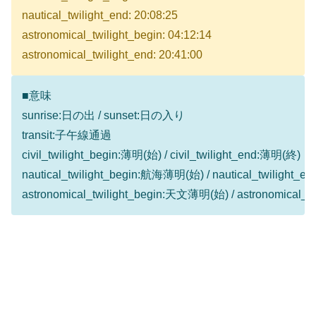
nautical_twilight_end: 20:08:25
astronomical_twilight_begin: 04:12:14
astronomical_twilight_end: 20:41:00
■意味
sunrise:日の出 / sunset:日の入り
transit:子午線通過
civil_twilight_begin:薄明(始) / civil_twilight_end:薄明(終)
nautical_twilight_begin:航海薄明(始) / nautical_twilight
astronomical_twilight_begin:天文薄明(始) / astronomical