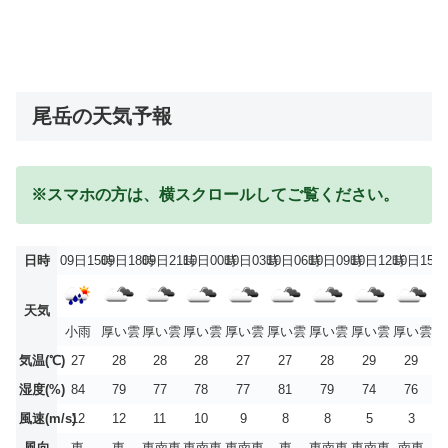
尾岳の天気予報
※スマホの方は、横スクロールしてご覧ください。
日時
09日15時
09日18時
09日21時
10日00時
10日03時
10日06時
10日09時
10日12時
10日15時
天気
小雨
厚い雲
厚い雲
厚い雲
厚い雲
厚い雲
厚い雲
厚い雲
厚い雲
気温(℃)
27
28
28
28
27
27
28
29
29
湿度(%)
84
79
77
78
77
81
79
74
76
風速(m/s)
12
12
11
10
9
8
8
5
3
風向
東
東
東南東
東南東
東南東
東
東南東
東南東
南東