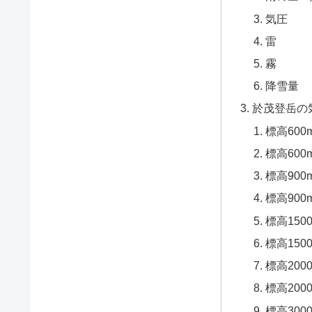
気圧
雷
霧
降雪量
於茂登岳の
標高60
標高60
標高90
標高90
標高150
標高15
標高200
標高20
標高300