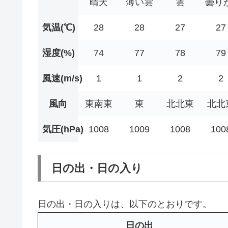
晴天
薄い雲
雲
曇り
気温(℃)
28
28
27
27
湿度(%)
74
77
78
79
風速(m/s)
1
1
2
2
風向
東南東
東
北北東
北北
気圧(hPa)
1008
1009
1008
100
日の出・日の入り
日の出・日の入りは、以下のとおりです。
日の出