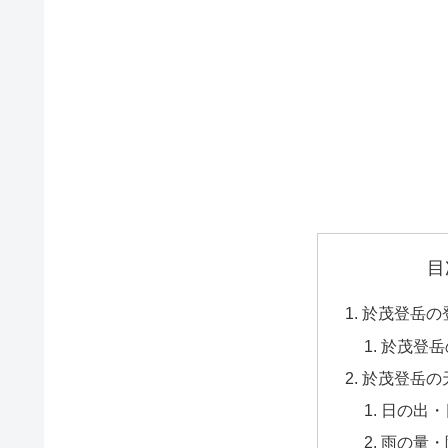
目
於茂登岳の
於茂登岳
於茂登岳の
日の出・
雨の量・