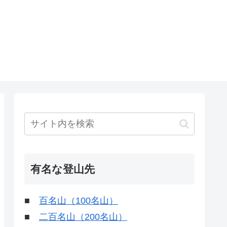
有名な登山先
■
百名山（100名山）
■
二百名山（200名山）