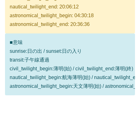
nautical_twilight_end: 20:06:12
astronomical_twilight_begin: 04:30:18
astronomical_twilight_end: 20:36:36
■意味
sunrise:日の出 / sunset:日の入り
transit:子午線通過
civil_twilight_begin:薄明(始) / civil_twilight_end:薄明(終)
nautical_twilight_begin:航海薄明(始) / nautical_twilight
astronomical_twilight_begin:天文薄明(始) / astronomical