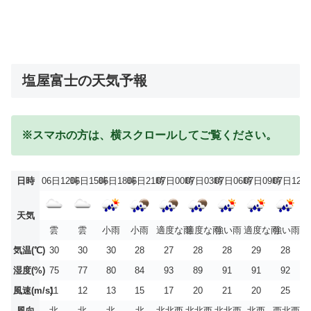
塩屋富士の天気予報
※スマホの方は、横スクロールしてご覧ください。
日時
06日12時
06日15時
06日18時
06日21時
07日00時
07日03時
07日06時
07日09時
07日12時
天気
雲
雲
小雨
小雨
適度な雨
適度な雨
強い雨
適度な雨
強い雨
気温(℃)
30
30
30
28
27
28
28
29
28
湿度(%)
75
77
80
84
93
89
91
91
92
風速(m/s)
11
12
13
15
17
20
21
20
25
風向
北
北
北
北
北北西
北北西
北北西
北西
西北西