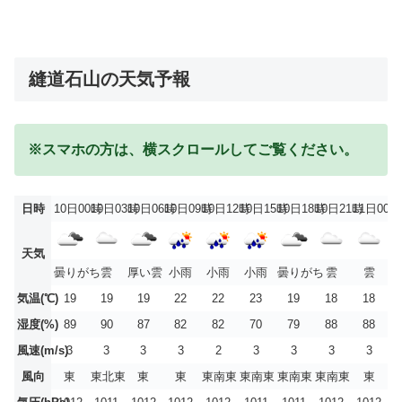
縫道石山の天気予報
※スマホの方は、横スクロールしてご覧ください。
日時
10日00時
10日03時
10日06時
10日09時
10日12時
10日15時
10日18時
10日21時
11日00時
天気
曇りがち
雲
厚い雲
小雨
小雨
小雨
曇りがち
雲
雲
気温(℃)
19
19
19
22
22
23
19
18
18
湿度(%)
89
90
87
82
82
70
79
88
88
風速(m/s)
3
3
3
3
2
3
3
3
3
風向
東
東北東
東
東
東南東
東南東
東南東
東南東
東