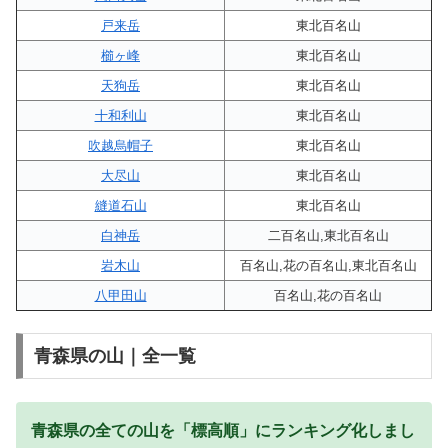
戸来岳
東北百名山
櫛ヶ峰
東北百名山
天狗岳
東北百名山
十和利山
東北百名山
吹越烏帽子
東北百名山
大尽山
東北百名山
縫道石山
東北百名山
白神岳
二百名山,東北百名山
岩木山
百名山,花の百名山,東北百名山
八甲田山
百名山,花の百名山
青森県の山｜全一覧
青森県の全ての山を「標高順」にランキング化しまし