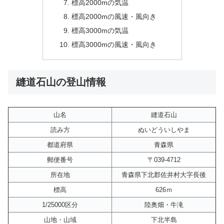
標高2000mの気温
標高2000mの風速・風向き
標高3000mの気温
標高3000mの風速・風向き
縫道石山の登山情報
山名
縫道石山
読み方
ぬいどういしやま
都道府県
青森県
郵便番号
〒039-4712
所在地
青森県下北郡佐井村大字長後
標高
626ｍ
1/25000区分
陸奥畑・牛滝
山地・山域
下北半島