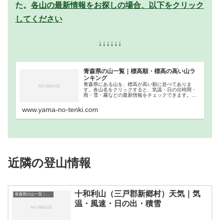
た。
各山の最新情報をお探しの場合、以下をクリック
してください
↓↓↓↓↓↓
青森県の山一覧｜標高順・標高の高い山ラ
ンキング
青森県にある山を、標高が高い順に並べてありま
す。各山名をクリックすると、気温・日の出時間・
雨・雪・霧などの最新情報をチェックできます。青
森県での登山の参考になさってください。
www.yama-no-tenki.com
近隣の登山情報
十和利山（三戸郡新郷村）天気｜気
青森県の山一覧｜標高順・標高の高い山ランキング
温・風速・日の出・積雪