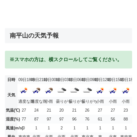
南平山の天気予報
※スマホの方は、横スクロールしてご覧ください。
日時
09日18時
09日21時
10日00時
10日03時
10日06時
10日09時
10日12時
10日15時
10日18時
天気
適度な雨
適度な雨
小雨
曇りがち
曇りがち
曇りがち
小雨
小雨
小雨
気温(℃)
27
24
21
20
21
26
27
27
23
湿度(%)
77
87
97
97
96
76
61
56
88
風速(m/s)
0
1
1
2
1
1
1
1
1
風向
東南東
北西
北西
北西
北西
東北東
東
北東
東南東