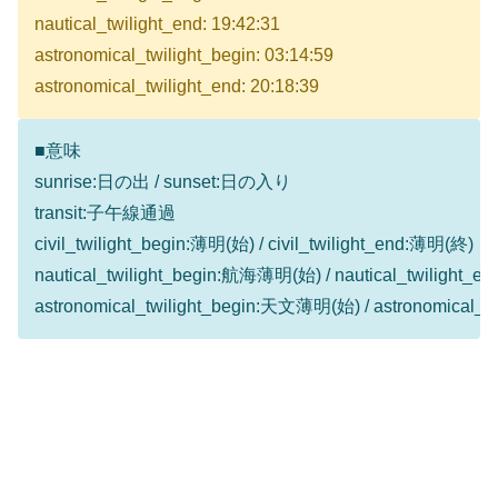
nautical_twilight_end: 19:42:31
astronomical_twilight_begin: 03:14:59
astronomical_twilight_end: 20:18:39
■意味
sunrise:日の出 / sunset:日の入り
transit:子午線通過
civil_twilight_begin:薄明(始) / civil_twilight_end:薄明(終)
nautical_twilight_begin:航海薄明(始) / nautical_twilight
astronomical_twilight_begin:天文薄明(始) / astronomical