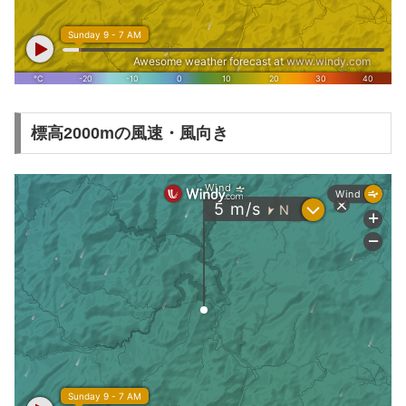
標高2000mの風速・風向き