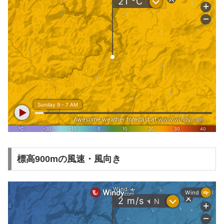
標高900mの風速・風向き