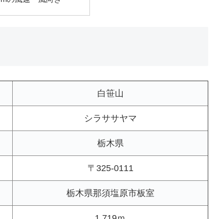
白笹山
シラササヤマ
栃木県
〒325-0111
栃木県那須塩原市板室
1,719ｍ