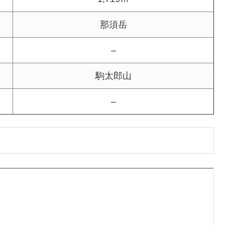
那須岳
–
駒太郎山
–