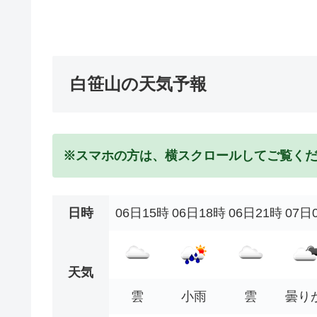
白笹山の天気予報
※スマホの方は、横スクロールしてご覧く
日時
06日15時
06日18時
06日21時
07日
天気
雲
小雨
雲
曇り