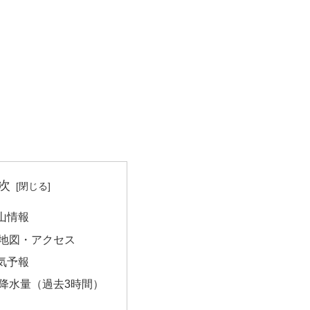
次
山情報
地図・アクセス
気予報
降水量（過去3時間）