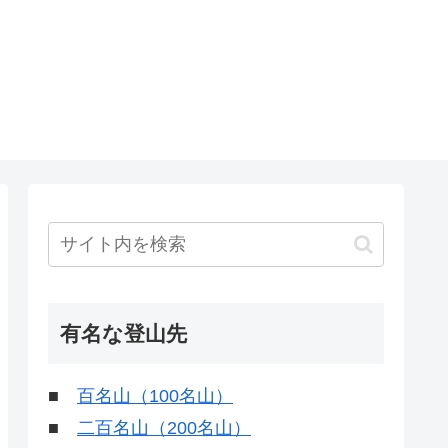
有名な登山先
■
百名山（100名山）
■
二百名山（200名山）