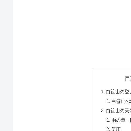
目
白笹山の登
白笹山の
白笹山の天
雨の量・
気圧