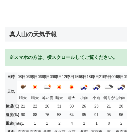
真人山の天気予報
※スマホの方は、横スクロールしてご覧ください。
日時
08日03時
08日06時
08日09時
08日12時
08日15時
08日18時
08日21時
09日00時
09日03時
天気
晴天
晴天
薄い雲
晴天
晴天
小雨
小雨
曇りがち
小雨
気温(℃)
21
22
26
31
30
26
23
21
20
湿度(%)
90
88
76
58
64
85
91
95
96
風速(m/s)
1
1
1
2
4
1
1
0
2
風向
南南東
南南東
北西
北北西
北西
北西
東南東
東
東南東