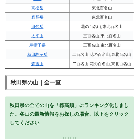
高松岳
東北百名山
真昼岳
東北百名山
田代岳
花の百名山,東北百名山
太平山
三百名山,東北百名山
烏帽子岳
三百名山,東北百名山
秋田駒ヶ岳
二百名山,花の百名山,東北百名山
森吉山
二百名山,花の百名山,東北百名山
秋田県の山｜全一覧
秋田県の全ての山を「標高順」にランキング化しまし
た。
各山の最新情報をお探しの場合、以下をクリック
してください
↓↓↓↓↓↓