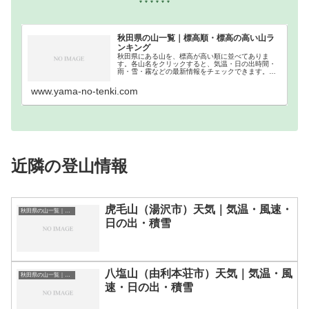
秋田県の山一覧｜標高順・標高の高い山ラ
ンキング
秋田県にある山を、標高が高い順に並べてありま
す。各山名をクリックすると、気温・日の出時間・
雨・雪・霧などの最新情報をチェックできます。秋
田県での登山の参考になさってください。
www.yama-no-tenki.com
近隣の登山情報
虎毛山（湯沢市）天気｜気温・風速・
秋田県の山一覧｜標高順・標高の高い山ランキング
日の出・積雪
八塩山（由利本荘市）天気｜気温・風
秋田県の山一覧｜標高順・標高の高い山ランキング
速・日の出・積雪