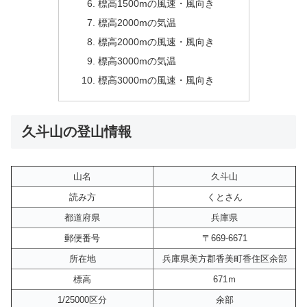
標高1500mの風速・風向き
標高2000mの気温
標高2000mの風速・風向き
標高3000mの気温
標高3000mの風速・風向き
久斗山の登山情報
山名
久斗山
読み方
くとさん
都道府県
兵庫県
郵便番号
〒669-6671
所在地
兵庫県美方郡香美町香住区余部
標高
671ｍ
1/25000区分
余部