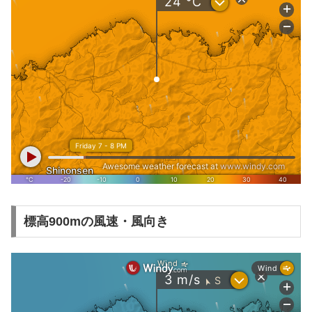
標高900mの風速・風向き