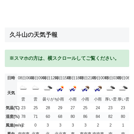
久斗山の天気予報
※スマホの方は、横スクロールしてご覧ください。
日時
08日06時
08日09時
08日12時
08日15時
08日18時
08日21時
09日00時
09日03時
09日06時
天気
雲
雲
曇りがち
小雨
小雨
小雨
小雨
厚い雲
厚い雲
気温(℃)
23
25
28
29
27
25
24
23
23
湿度(%)
78
71
60
68
80
86
84
82
80
風速(m/s)
2
0
3
3
3
3
2
2
1
風向
南南東
北東
北
北北東
東
東南東
南南東
南
南