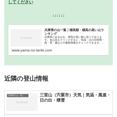
してください
↓↓↓↓↓↓
兵庫県の山一覧｜標高順・標高の高い山ラ
ンキング
兵庫県にある山を、標高が高い順に並べてありま
す。各山名をクリックすると、気温・日の出時間・
雨・雪・霧などの最新情報をチェックできます。兵
庫県での登山の参考になさってください。
www.yama-no-tenki.com
近隣の登山情報
三室山（宍粟市）天気｜気温・風速・
兵庫県の山一覧｜標高順・標高の高い山ランキング
日の出・積雪