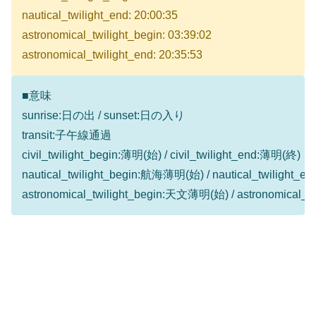
nautical_twilight_end: 20:00:35
astronomical_twilight_begin: 03:39:02
astronomical_twilight_end: 20:35:53
■意味
sunrise:日の出 / sunset:日の入り
transit:子午線通過
civil_twilight_begin:薄明(始) / civil_twilight_end:薄明(終)
nautical_twilight_begin:航海薄明(始) / nautical_twilight
astronomical_twilight_begin:天文薄明(始) / astronomical