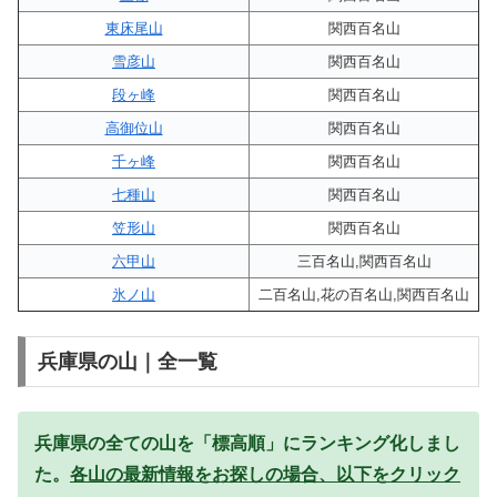
東床尾山
関西百名山
雪彦山
関西百名山
段ヶ峰
関西百名山
高御位山
関西百名山
千ヶ峰
関西百名山
七種山
関西百名山
笠形山
関西百名山
六甲山
三百名山,関西百名山
氷ノ山
二百名山,花の百名山,関西百名山
兵庫県の山｜全一覧
兵庫県の全ての山を「標高順」にランキング化しまし
た。
各山の最新情報をお探しの場合、以下をクリック