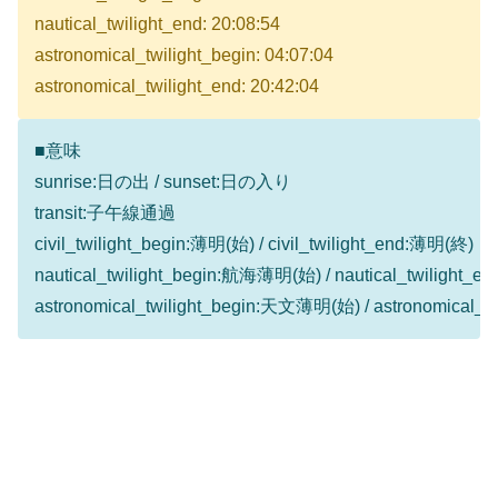
nautical_twilight_end: 20:08:54
astronomical_twilight_begin: 04:07:04
astronomical_twilight_end: 20:42:04
■意味
sunrise:日の出 / sunset:日の入り
transit:子午線通過
civil_twilight_begin:薄明(始) / civil_twilight_end:薄明(終)
nautical_twilight_begin:航海薄明(始) / nautical_twilight
astronomical_twilight_begin:天文薄明(始) / astronomical