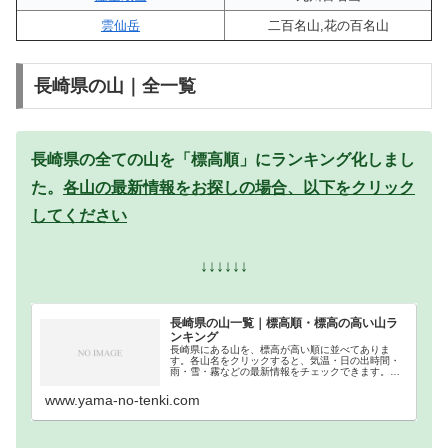
雲仙岳
二百名山,花の百名山
長崎県の山｜全一覧
長崎県の全ての山を「標高順」にランキング化しまし
た。
各山の最新情報をお探しの場合、以下をクリック
してください
↓↓↓↓↓↓
長崎県の山一覧｜標高順・標高の高い山ラ
ンキング
長崎県にある山を、標高が高い順に並べてありま
す。各山名をクリックすると、気温・日の出時間・
雨・雪・霧などの最新情報をチェックできます。長
崎県での登山の参考になさってください。
www.yama-no-tenki.com