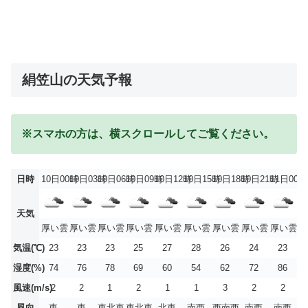
絹笠山の天気予報
※スマホの方は、横スクロールしてご覧ください。
日時
10日00時
10日03時
10日06時
10日09時
10日12時
10日15時
10日18時
10日21時
11日00時
天気
厚い雲
厚い雲
厚い雲
厚い雲
厚い雲
厚い雲
厚い雲
厚い雲
厚い雲
気温(℃)
23
23
23
25
27
28
26
24
23
湿度(%)
74
76
78
69
60
54
62
72
86
風速(m/s)
2
2
1
2
1
1
3
2
2
風向
東
東
東北東
東北東
北東
南西
西南西
南西
南西