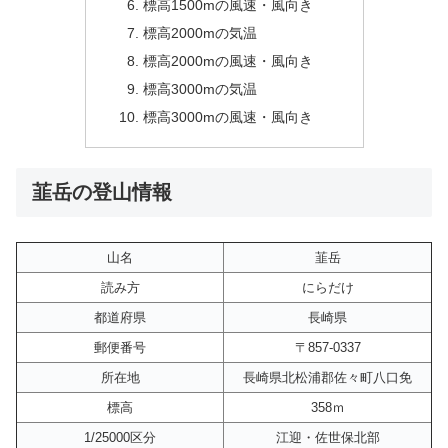
標高1500mの風速・風向き
標高2000mの気温
標高2000mの風速・風向き
標高3000mの気温
標高3000mの風速・風向き
韮岳の登山情報
山名
韮岳
読み方
にらだけ
都道府県
長崎県
郵便番号
〒857-0337
所在地
長崎県北松浦郡佐々町八口免
標高
358ｍ
1/25000区分
江迎・佐世保北部