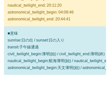
nautical_twilight_end: 20:11:20
astronomical_twilight_begin: 04:08:46
astronomical_twilight_end: 20:44:41
■意味
sunrise:日の出 / sunset:日の入り
transit:子午線通過
civil_twilight_begin:薄明(始) / civil_twilight_end:薄明(終)
nautical_twilight_begin:航海薄明(始) / nautical_twilight
astronomical_twilight_begin:天文薄明(始) / astronomical