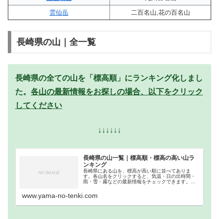
雲仙岳
二百名山,花の百名山
長崎県の山｜全一覧
長崎県の全ての山を「標高順」にランキング化しまし
た。
各山の最新情報をお探しの場合、以下をクリック
してください
↓↓↓↓↓↓
長崎県の山一覧｜標高順・標高の高い山ラ
ンキング
長崎県にある山を、標高が高い順に並べてありま
す。各山名をクリックすると、気温・日の出時間・
雨・雪・霧などの最新情報をチェックできます。長
崎県での登山の参考になさってください。
www.yama-no-tenki.com