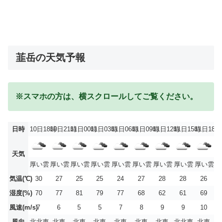
韮岳の天気予報
※スマホの方は、横スクロールしてご覧ください。
日時
10日18時
10日21時
11日00時
11日03時
11日06時
11日09時
11日12時
11日15時
11日18時
天気
厚い雲
厚い雲
厚い雲
厚い雲
厚い雲
厚い雲
厚い雲
厚い雲
厚い雲
気温(℃)
30
27
25
25
24
27
28
28
26
湿度(%)
70
77
81
79
77
68
62
61
69
風速(m/s)
7
6
5
5
7
8
9
9
10
風向
北北東
北東
北東
北東
北東
北東
北東
北北東
北東