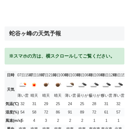
蛇谷ヶ峰の天気予報
※スマホの方は、横スクロールしてご覧ください。
日時
07日15時
07日18時
07日21時
08日00時
08日03時
08日06時
08日09時
08日12時
08日15時
天気
薄い雲
晴天
晴天
晴天
薄い雲
曇りがち
曇りがち
厚い雲
厚い雲
気温(℃)
32
31
29
25
24
25
28
31
32
湿度(%)
54
58
72
86
91
89
72
61
57
風速(m/s)
5
4
3
2
2
2
1
1
1
風向
南東
南東
南東
南東
南東
南東
東南東
東北東
北東