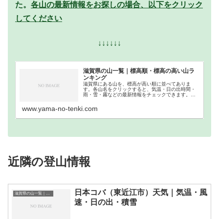
た。
各山の最新情報をお探しの場合、以下をクリック
してください
↓↓↓↓↓↓
滋賀県の山一覧｜標高順・標高の高い山ラ
ンキング
滋賀県にある山を、標高が高い順に並べてありま
す。各山名をクリックすると、気温・日の出時間・
雨・雪・霧などの最新情報をチェックできます。滋
賀県での登山の参考になさってください。
www.yama-no-tenki.com
近隣の登山情報
日本コバ（東近江市）天気｜気温・風
滋賀県の山一覧｜標高順・標高の高い山ランキング
速・日の出・積雪