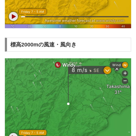
標高2000mの風速・風向き