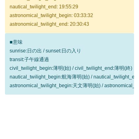
nautical_twilight_end: 19:55:29
astronomical_twilight_begin: 03:33:32
astronomical_twilight_end: 20:30:43
■意味
sunrise:日の出 / sunset:日の入り
transit:子午線通過
civil_twilight_begin:薄明(始) / civil_twilight_end:薄明(終)
nautical_twilight_begin:航海薄明(始) / nautical_twilight
astronomical_twilight_begin:天文薄明(始) / astronomical