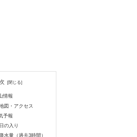
次
山情報
地図・アクセス
気予報
日の入り
降水量（過去3時間）