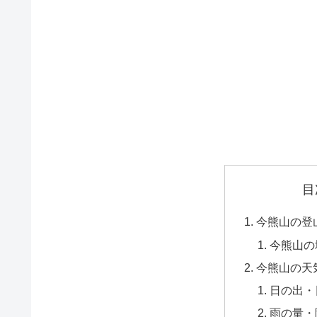
目
今熊山の登
今熊山の
今熊山の天
日の出・
雨の量・