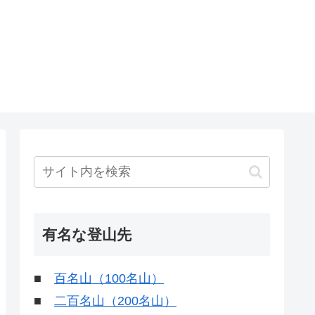
有名な登山先
■
百名山（100名山）
■
二百名山（200名山）