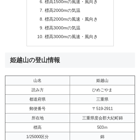
標高1500mの風速・風向き
標高2000mの気温
標高2000mの風速・風向き
標高3000mの気温
標高3000mの風速・風向き
姫越山の登山情報
山名
姫越山
読み方
ひめごやま
都道府県
三重県
郵便番号
〒519-2911
所在地
三重県度会郡大紀町錦
標高
503ｍ
1/25000区分
錦