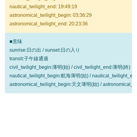
nautical_twilight_end: 19:49:19
astronomical_twilight_begin: 03:36:29
astronomical_twilight_end: 20:23:36
■意味
sunrise:日の出 / sunset:日の入り
transit:子午線通過
civil_twilight_begin:薄明(始) / civil_twilight_end:薄明(終)
nautical_twilight_begin:航海薄明(始) / nautical_twilight
astronomical_twilight_begin:天文薄明(始) / astronomical