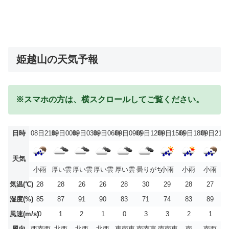
姫越山の天気予報
※スマホの方は、横スクロールしてご覧ください。
日時
08日21時
09日00時
09日03時
09日06時
09日09時
09日12時
09日15時
09日18時
09日21時
天気
小雨
厚い雲
厚い雲
厚い雲
厚い雲
曇りがち
小雨
小雨
小雨
気温(℃)
28
28
26
26
28
30
29
28
27
湿度(%)
85
87
91
90
83
71
74
83
89
風速(m/s)
0
1
2
1
0
3
3
2
1
風向
西南西
北西
北西
北西
東南東
南南東
南南東
南
南西