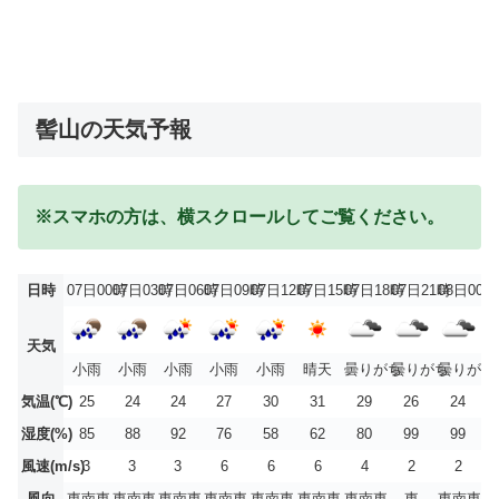
髻山の天気予報
※スマホの方は、横スクロールしてご覧ください。
日時
07日00時
07日03時
07日06時
07日09時
07日12時
07日15時
07日18時
07日21時
08日00時
天気
小雨
小雨
小雨
小雨
小雨
晴天
曇りがち
曇りがち
曇りがち
気温(℃)
25
24
24
27
30
31
29
26
24
湿度(%)
85
88
92
76
58
62
80
99
99
風速(m/s)
3
3
3
6
6
6
4
2
2
風向
東南東
東南東
東南東
東南東
東南東
東南東
東南東
東
東南東