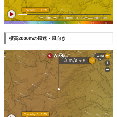
標高2000mの風速・風向き