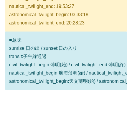
nautical_twilight_end: 19:53:27
astronomical_twilight_begin: 03:33:18
astronomical_twilight_end: 20:28:23
■意味
sunrise:日の出 / sunset:日の入り
transit:子午線通過
civil_twilight_begin:薄明(始) / civil_twilight_end:薄明(終)
nautical_twilight_begin:航海薄明(始) / nautical_twilight
astronomical_twilight_begin:天文薄明(始) / astronomical