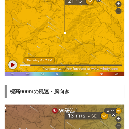
標高900mの風速・風向き