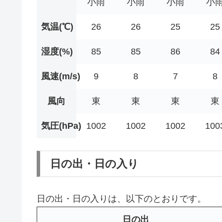
小雨
小雨
小雨
小
気温(℃)
26
26
25
25
湿度(%)
85
85
86
84
風速(m/s)
9
8
7
8
風向
東
東
東
東
気圧(hPa)
1002
1002
1002
100
日の出・日の入り
日の出・日の入りは、以下のとおりです。
日の出