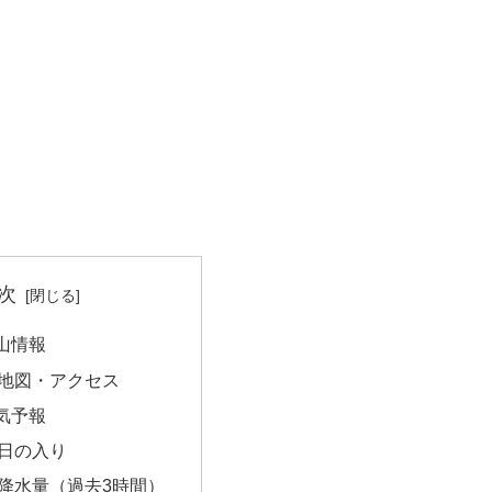
次
山情報
地図・アクセス
気予報
日の入り
降水量（過去3時間）