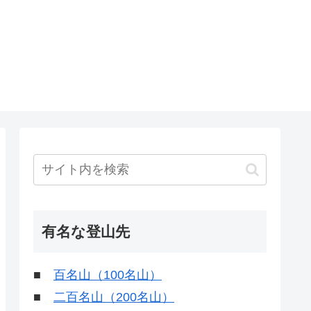
有名な登山先
■
百名山（100名山）
■
二百名山（200名山）