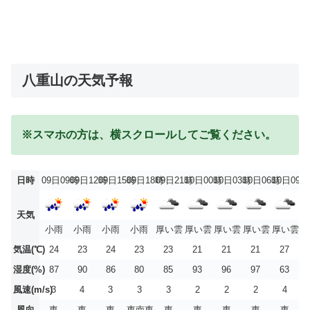
八重山の天気予報
※スマホの方は、横スクロールしてご覧ください。
日時
09日09時
09日12時
09日15時
09日18時
09日21時
10日00時
10日03時
10日06時
10日09時
天気
小雨
小雨
小雨
小雨
厚い雲
厚い雲
厚い雲
厚い雲
厚い雲
気温(℃)
24
23
24
23
23
21
21
21
27
湿度(%)
87
90
86
80
85
93
96
97
63
風速(m/s)
3
4
3
3
3
2
2
2
4
風向
東
東
東
東南東
東
東
東
東
東