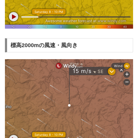
標高2000mの風速・風向き