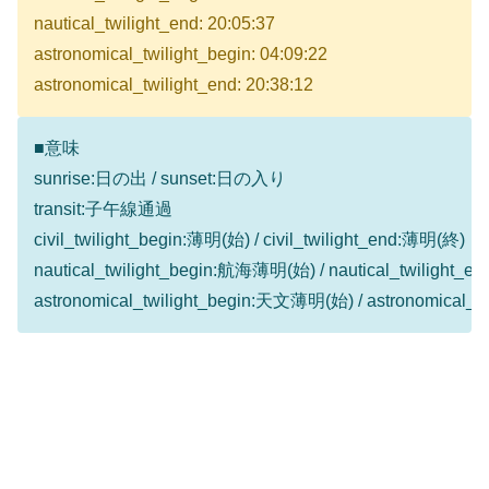
nautical_twilight_end: 20:05:37
astronomical_twilight_begin: 04:09:22
astronomical_twilight_end: 20:38:12
■意味
sunrise:日の出 / sunset:日の入り
transit:子午線通過
civil_twilight_begin:薄明(始) / civil_twilight_end:薄明(終)
nautical_twilight_begin:航海薄明(始) / nautical_twilight
astronomical_twilight_begin:天文薄明(始) / astronomical