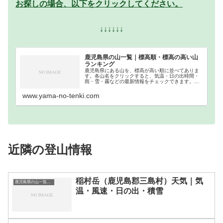
お探しの場合、以下をクリックしてください。
↓↓↓↓↓↓
鹿児島県の山一覧｜標高順・標高の高い山
ランキング
鹿児島県にある山を、標高が高い順に並べてありま
す。各山名をクリックすると、気温・日の出時間・
雨・雪・霧などの最新情報をチェックできます。鹿
児島県での登山の参考になさってください。
www.yama-no-tenki.com
近隣の登山情報
稲村岳（鹿児島郡三島村）天気｜気
鹿児島県の山一覧｜標高順・標高の高い山ランキング
温・風速・日の出・積雪