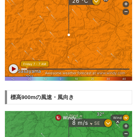
標高900mの風速・風向き