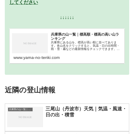
してください
↓↓↓↓↓↓
兵庫県の山一覧｜標高順・標高の高い山ラ
ンキング
兵庫県にある山を、標高が高い順に並べてありま
す。各山名をクリックすると、気温・日の出時間・
雨・雪・霧などの最新情報をチェックできます。兵
庫県での登山の参考になさってください。
www.yama-no-tenki.com
近隣の登山情報
三尾山（丹波市）天気｜気温・風速・
兵庫県の山一覧｜標高順・標高の高い山ランキング
日の出・積雪