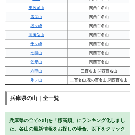
東床尾山
関西百名山
雪彦山
関西百名山
段ヶ峰
関西百名山
高御位山
関西百名山
千ヶ峰
関西百名山
七種山
関西百名山
笠形山
関西百名山
六甲山
三百名山,関西百名山
氷ノ山
二百名山,花の百名山,関西百名山
兵庫県の山｜全一覧
兵庫県の全ての山を「標高順」にランキング化しまし
た。
各山の最新情報をお探しの場合、以下をクリック