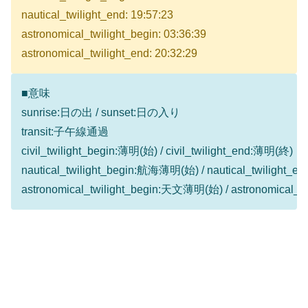
nautical_twilight_end: 19:57:23
astronomical_twilight_begin: 03:36:39
astronomical_twilight_end: 20:32:29
■意味
sunrise:日の出 / sunset:日の入り
transit:子午線通過
civil_twilight_begin:薄明(始) / civil_twilight_end:薄明(終)
nautical_twilight_begin:航海薄明(始) / nautical_twilight
astronomical_twilight_begin:天文薄明(始) / astronomical