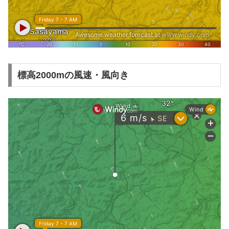
標高2000mの風速・風向き