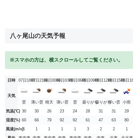
八ヶ尾山の天気予報
※スマホの方は、横スクロールしてご覧ください。
日時
07日18時
07日21時
08日00時
08日03時
08日06時
08日09時
08日12時
08日15時
08日18時
天気
雲
薄い雲
晴天
薄い雲
雲
曇りがち
曇りがち
厚い雲
小雨
気温(℃)
30
30
26
23
24
28
31
31
29
湿度(%)
60
66
79
92
92
61
47
63
80
風速(m/s)
5
1
1
1
1
3
2
2
1
風向
東南東
南東
東南東
南東
東南東
南東
南東
北東
北北東