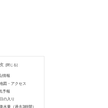
次
山情報
地図・アクセス
気予報
日の入り
降水量（過去3時間）