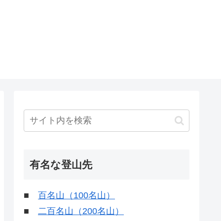
有名な登山先
■
百名山（100名山）
■
二百名山（200名山）