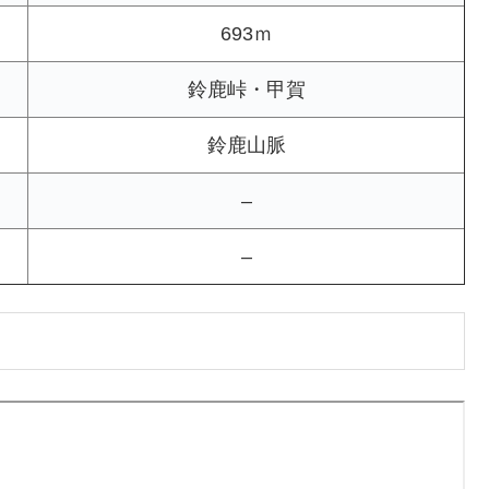
693ｍ
鈴鹿峠・甲賀
鈴鹿山脈
–
–