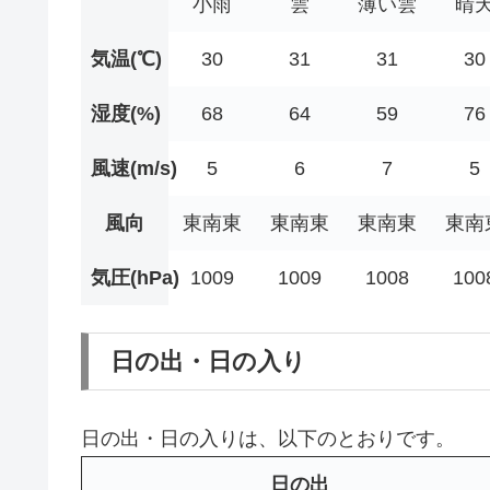
小雨
雲
薄い雲
晴
気温(℃)
30
31
31
30
湿度(%)
68
64
59
76
風速(m/s)
5
6
7
5
風向
東南東
東南東
東南東
東南
気圧(hPa)
1009
1009
1008
100
日の出・日の入り
日の出・日の入りは、以下のとおりです。
日の出