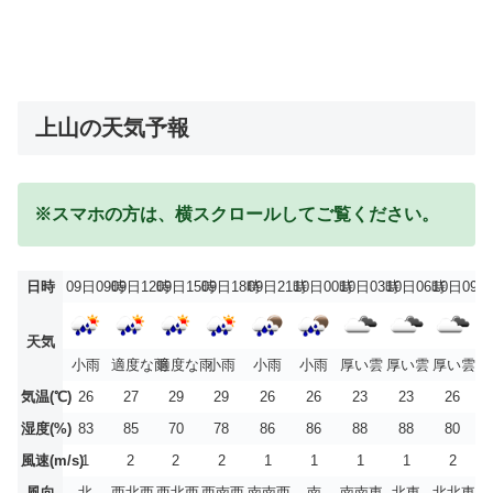
上山の天気予報
※スマホの方は、横スクロールしてご覧ください。
日時
09日09時
09日12時
09日15時
09日18時
09日21時
10日00時
10日03時
10日06時
10日09時
天気
小雨
適度な雨
適度な雨
小雨
小雨
小雨
厚い雲
厚い雲
厚い雲
気温(℃)
26
27
29
29
26
26
23
23
26
湿度(%)
83
85
70
78
86
86
88
88
80
風速(m/s)
1
2
2
2
1
1
1
1
2
風向
北
西北西
西北西
西南西
南南西
南
南南東
北東
北北東