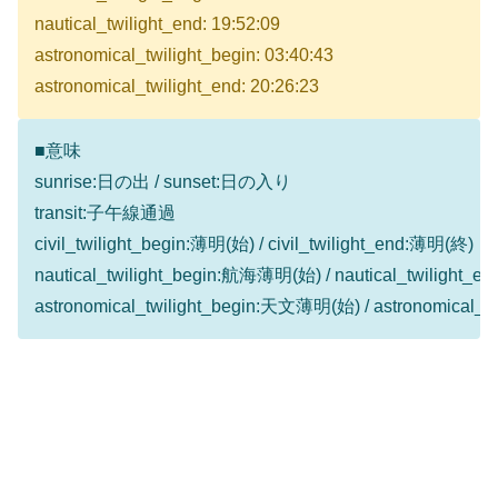
nautical_twilight_end: 19:52:09
astronomical_twilight_begin: 03:40:43
astronomical_twilight_end: 20:26:23
■意味
sunrise:日の出 / sunset:日の入り
transit:子午線通過
civil_twilight_begin:薄明(始) / civil_twilight_end:薄明(終)
nautical_twilight_begin:航海薄明(始) / nautical_twilight
astronomical_twilight_begin:天文薄明(始) / astronomical