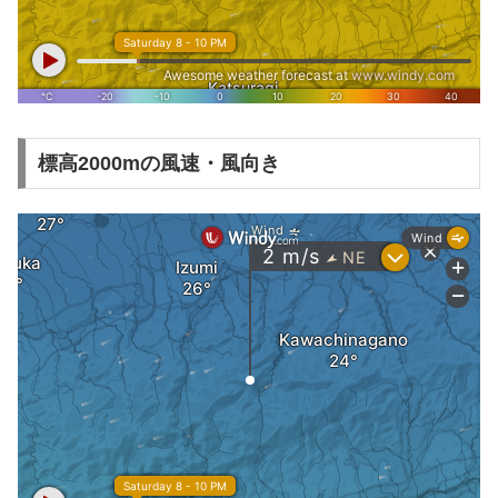
標高2000mの風速・風向き