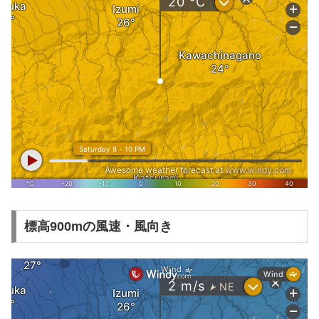
標高900mの風速・風向き