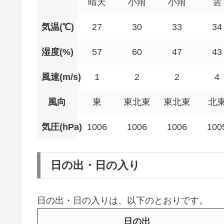
晴天
小雨
小雨
雲
気温(℃)
27
30
33
34
湿度(%)
57
60
47
43
風速(m/s)
1
2
2
4
風向
東
東北東
東北東
北
気圧(hPa)
1006
1006
1006
100
日の出・日の入り
日の出・日の入りは、以下のとおりです。
日の出