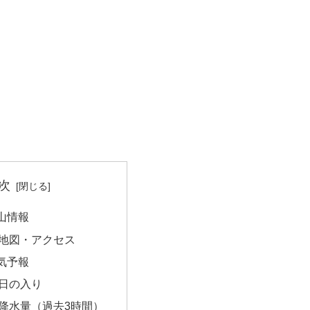
次
山情報
地図・アクセス
気予報
日の入り
降水量（過去3時間）