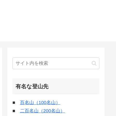
有名な登山先
■
百名山（100名山）
■
二百名山（200名山）