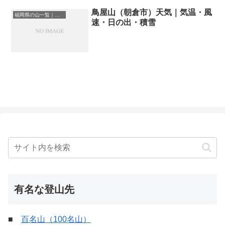
鳥屋山（朝倉市）天気｜気温・風
福岡県の山一覧｜標高順・標高の高い山ランキング
速・日の出・積雪
有名な登山先
■
百名山（100名山）