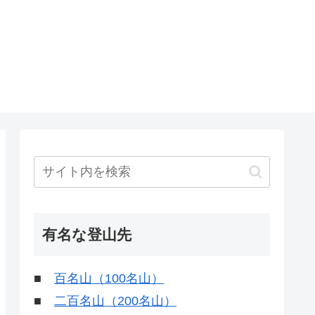
有名な登山先
■
百名山（100名山）
■
二百名山（200名山）