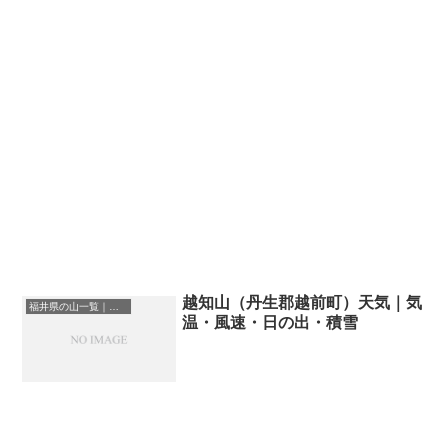
越知山（丹生郡越前町）天気｜気
福井県の山一覧｜標高順・標高の高い山ランキング
温・風速・日の出・積雪