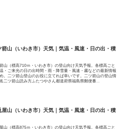
ツ箭山（いわき市）天気｜気温・風速・日の出・積
箭山（標高710ｍ・いわき市）の登山向け天気予報。各標高ごと
温・ご来光の日の出時間・雨・降雪量・風速・霧などの最新情報
め。二ツ箭山登山のお役に立てれば幸いです。二ツ箭山の登山情
名二ツ箭山読み方ふたつやさん都道府県福島県郵便番...
兎屋山（いわき市）天気｜気温・風速・日の出・積
屋山（標高875ｍ・いわき市）の登山向け天気予報。各標高ごと