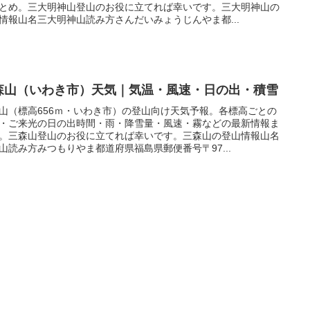
とめ。三大明神山登山のお役に立てれば幸いです。三大明神山の
情報山名三大明神山読み方さんだいみょうじんやま都...
森山（いわき市）天気｜気温・風速・日の出・積雪
山（標高656ｍ・いわき市）の登山向け天気予報。各標高ごとの
・ご来光の日の出時間・雨・降雪量・風速・霧などの最新情報ま
。三森山登山のお役に立てれば幸いです。三森山の登山情報山名
山読み方みつもりやま都道府県福島県郵便番号〒97...