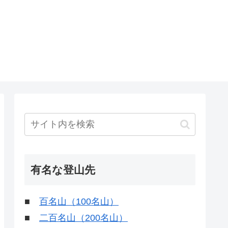
有名な登山先
■
百名山（100名山）
■
二百名山（200名山）