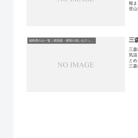
報ま
登山
三
福島県の山一覧｜標高順・標高の高い山ランキング
三森
気温
とめ
三森