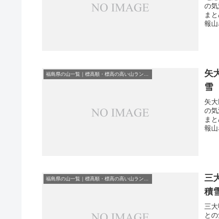
の気
まと
報山
矢
福島県の山一覧｜標高順・標高の高い山ランキング
雪
矢大
の気
まと
報山
三
福島県の山一覧｜標高順・標高の高い山ランキング
積
三大
との