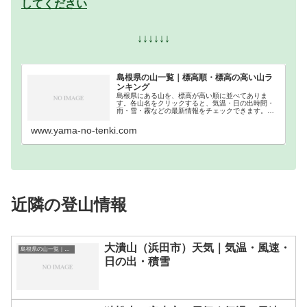
してください
↓↓↓↓↓↓
島根県の山一覧｜標高順・標高の高い山ラ
ンキング
島根県にある山を、標高が高い順に並べてありま
す。各山名をクリックすると、気温・日の出時間・
雨・雪・霧などの最新情報をチェックできます。島
根県での登山の参考になさってください。
www.yama-no-tenki.com
近隣の登山情報
大潰山（浜田市）天気｜気温・風速・
島根県の山一覧｜標高順・標高の高い山ランキング
日の出・積雪