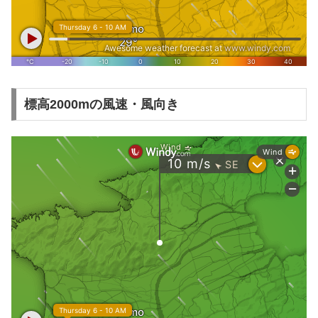
標高2000mの風速・風向き