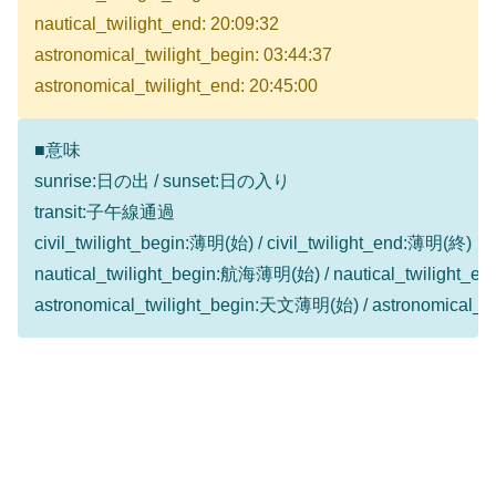
nautical_twilight_end: 20:09:32
astronomical_twilight_begin: 03:44:37
astronomical_twilight_end: 20:45:00
■意味
sunrise:日の出 / sunset:日の入り
transit:子午線通過
civil_twilight_begin:薄明(始) / civil_twilight_end:薄明(終)
nautical_twilight_begin:航海薄明(始) / nautical_twilight
astronomical_twilight_begin:天文薄明(始) / astronomical