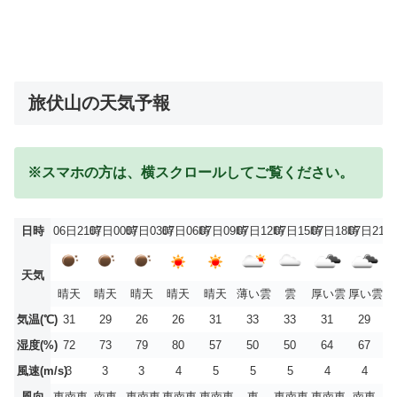
旅伏山の天気予報
※スマホの方は、横スクロールしてご覧ください。
日時
06日21時
07日00時
07日03時
07日06時
07日09時
07日12時
07日15時
07日18時
07日21時
天気
晴天
晴天
晴天
晴天
晴天
薄い雲
雲
厚い雲
厚い雲
気温(℃)
31
29
26
26
31
33
33
31
29
湿度(%)
72
73
79
80
57
50
50
64
67
風速(m/s)
3
3
3
4
5
5
5
4
4
風向
東南東
南東
東南東
東南東
東南東
東
東南東
東南東
南東