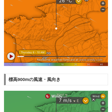
標高900mの風速・風向き