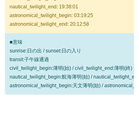
nautical_twilight_end: 19:38:01
astronomical_twilight_begin: 03:19:25
astronomical_twilight_end: 20:12:58
■意味
sunrise:日の出 / sunset:日の入り
transit:子午線通過
civil_twilight_begin:薄明(始) / civil_twilight_end:薄明(終)
nautical_twilight_begin:航海薄明(始) / nautical_twilight
astronomical_twilight_begin:天文薄明(始) / astronomical