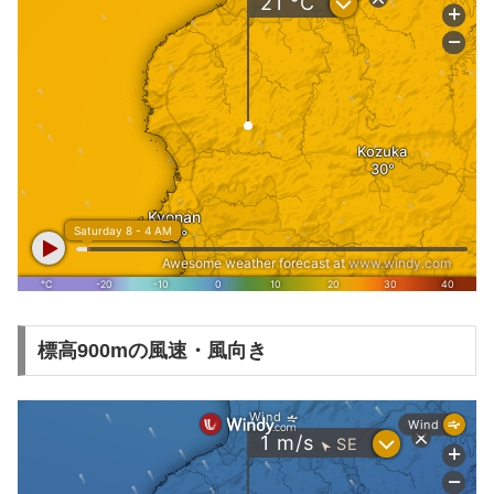
標高900mの風速・風向き