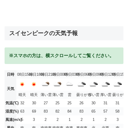
スイセンピークの天気予報
※スマホの方は、横スクロールしてご覧ください。
日時
08日15時
08日18時
08日21時
09日00時
09日03時
09日06時
09日09時
09日12時
09日15時
天気
晴天
晴天
薄い雲
薄い雲
雲
曇りがち
厚い雲
厚い雲
曇りがち
気温(℃)
32
30
27
25
25
26
30
31
31
湿度(%)
63
69
83
82
84
83
65
57
58
風速(m/s)
5
3
2
2
1
2
1
2
3
風向
南
南
南南東
南南東
南東
東南東
北
北西
南