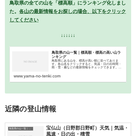
鳥取県の全ての山を「標高順」にランキング化しまし
た。
各山の最新情報をお探しの場合、以下をクリック
してください
↓↓↓↓↓↓
鳥取県の山一覧｜標高順・標高の高い山ラ
ンキング
鳥取県にある山を、標高が高い順に並べてありま
す。各山名をクリックすると、気温・日の出時間・
雨・雪・霧などの最新情報をチェックできます。鳥
取県での登山の参考になさってください。
www.yama-no-tenki.com
近隣の登山情報
宝仏山（日野郡日野町）天気｜気温・
鳥取県の山一覧｜標高順・標高の高い山ランキング
風速・日の出・積雪