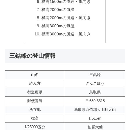
標高1500mの風速・風向き
標高2000mの気温
標高2000mの風速・風向き
標高3000mの気温
標高3000mの風速・風向き
三鈷峰の登山情報
山名
三鈷峰
読み方
さんこほう
都道府県
鳥取県
郵便番号
〒689-3318
所在地
鳥取県西伯郡大山町大山
標高
1,516ｍ
1/25000区分
伯耆大仙