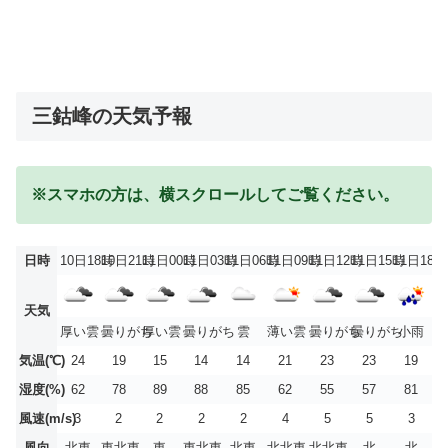
三鈷峰の天気予報
※スマホの方は、横スクロールしてご覧ください。
日時
10日18時
10日21時
11日00時
11日03時
11日06時
11日09時
11日12時
11日15時
11日18時
天気
厚い雲
曇りがち
厚い雲
曇りがち
雲
薄い雲
曇りがち
曇りがち
小雨
気温(℃)
24
19
15
14
14
21
23
23
19
湿度(%)
62
78
89
88
85
62
55
57
81
風速(m/s)
3
2
2
2
2
4
5
5
3
風向
北東
東北東
東
東北東
北東
北北東
北北東
北
北