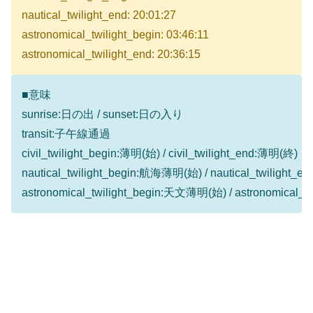
nautical_twilight_end: 20:01:27
astronomical_twilight_begin: 03:46:11
astronomical_twilight_end: 20:36:15
■意味
sunrise:日の出 / sunset:日の入り
transit:子午線通過
civil_twilight_begin:薄明(始) / civil_twilight_end:薄明(終)
nautical_twilight_begin:航海薄明(始) / nautical_twilight
astronomical_twilight_begin:天文薄明(始) / astronomical