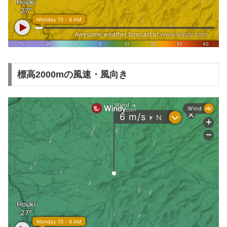
標高2000mの風速・風向き