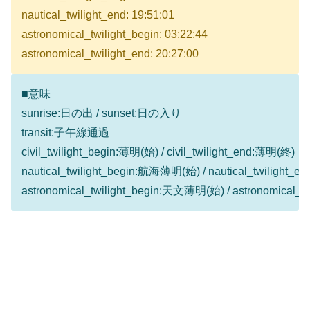
nautical_twilight_end: 19:51:01
astronomical_twilight_begin: 03:22:44
astronomical_twilight_end: 20:27:00
■意味
sunrise:日の出 / sunset:日の入り
transit:子午線通過
civil_twilight_begin:薄明(始) / civil_twilight_end:薄明(終)
nautical_twilight_begin:航海薄明(始) / nautical_twilight
astronomical_twilight_begin:天文薄明(始) / astronomical