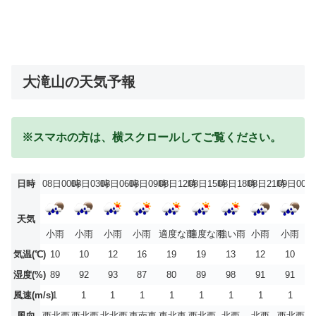
大滝山の天気予報
※スマホの方は、横スクロールしてご覧ください。
日時
08日00時
08日03時
08日06時
08日09時
08日12時
08日15時
08日18時
08日21時
09日00時
天気
小雨
小雨
小雨
小雨
適度な雨
適度な雨
強い雨
小雨
小雨
気温(℃)
10
10
12
16
19
19
13
12
10
湿度(%)
89
92
93
87
80
89
98
91
91
風速(m/s)
1
1
1
1
1
1
1
1
1
風向
西北西
西北西
北北西
東南東
東北東
西北西
北西
北西
西北西