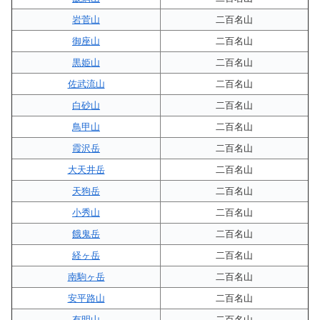
岩菅山
二百名山
御座山
二百名山
黒姫山
二百名山
佐武流山
二百名山
白砂山
二百名山
鳥甲山
二百名山
霞沢岳
二百名山
大天井岳
二百名山
天狗岳
二百名山
小秀山
二百名山
餓鬼岳
二百名山
経ヶ岳
二百名山
南駒ヶ岳
二百名山
安平路山
二百名山
有明山
二百名山