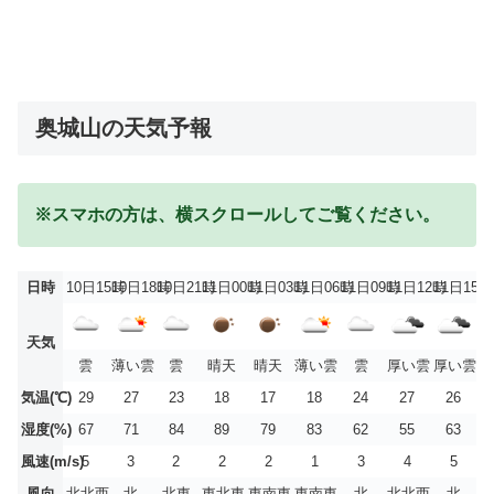
奥城山の天気予報
※スマホの方は、横スクロールしてご覧ください。
日時
10日15時
10日18時
10日21時
11日00時
11日03時
11日06時
11日09時
11日12時
11日15時
天気
雲
薄い雲
雲
晴天
晴天
薄い雲
雲
厚い雲
厚い雲
気温(℃)
29
27
23
18
17
18
24
27
26
湿度(%)
67
71
84
89
79
83
62
55
63
風速(m/s)
5
3
2
2
2
1
3
4
5
風向
北北西
北
北東
東北東
東南東
東南東
北
北北西
北