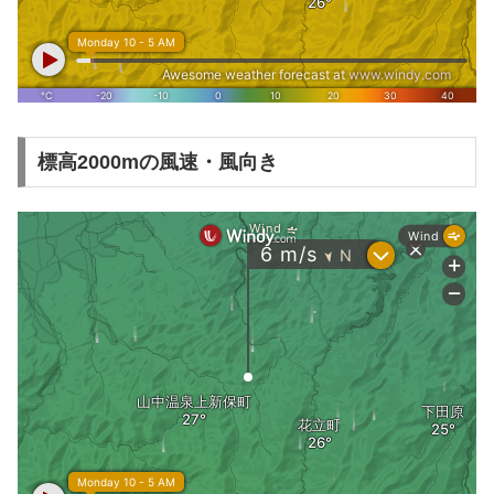
標高2000mの風速・風向き