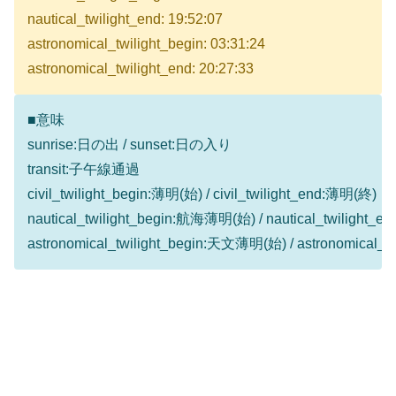
nautical_twilight_end: 19:52:07
astronomical_twilight_begin: 03:31:24
astronomical_twilight_end: 20:27:33
■意味
sunrise:日の出 / sunset:日の入り
transit:子午線通過
civil_twilight_begin:薄明(始) / civil_twilight_end:薄明(終)
nautical_twilight_begin:航海薄明(始) / nautical_twilight
astronomical_twilight_begin:天文薄明(始) / astronomical