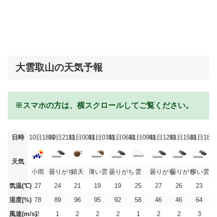
大雲取山の天気予報
※スマホの方は、横スクロールしてご覧ください。
日時
10日18時
10日21時
11日00時
11日03時
11日06時
11日09時
11日12時
11日15時
11日18時
天気
小雨
曇りがち
晴天
薄い雲
曇りがち
雲
曇りがち
曇りがち
厚い雲
気温(℃)
27
24
21
19
19
25
27
26
23
湿度(%)
78
89
96
95
92
58
46
46
64
風速(m/s)
2
1
2
2
2
1
2
2
3