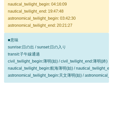
nautical_twilight_begin: 04:16:09
nautical_twilight_end: 19:47:48
astronomical_twilight_begin: 03:42:30
astronomical_twilight_end: 20:21:27
■意味
sunrise:日の出 / sunset:日の入り
transit:子午線通過
civil_twilight_begin:薄明(始) / civil_twilight_end:薄明(終)
nautical_twilight_begin:航海薄明(始) / nautical_twilight
astronomical_twilight_begin:天文薄明(始) / astronomical