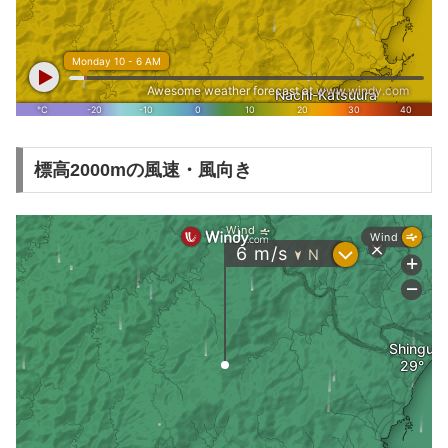
標高2000mの風速・風向き