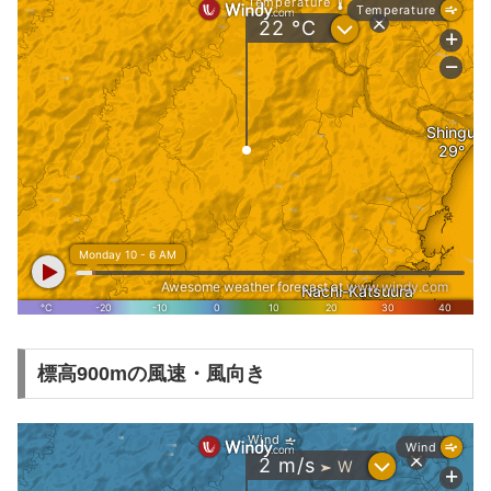
標高900mの風速・風向き