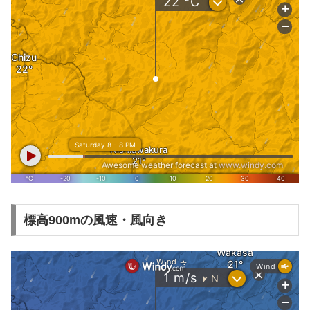
標高900mの風速・風向き