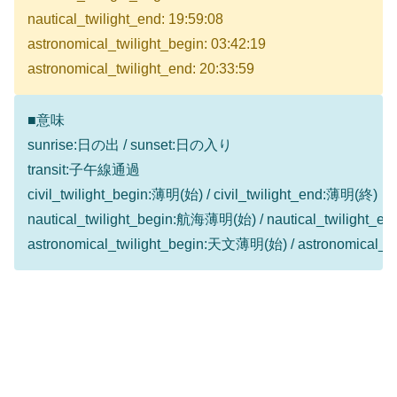
nautical_twilight_end: 19:59:08
astronomical_twilight_begin: 03:42:19
astronomical_twilight_end: 20:33:59
■意味
sunrise:日の出 / sunset:日の入り
transit:子午線通過
civil_twilight_begin:薄明(始) / civil_twilight_end:薄明(終)
nautical_twilight_begin:航海薄明(始) / nautical_twilight
astronomical_twilight_begin:天文薄明(始) / astronomical