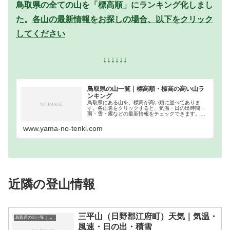
鳥取県の全ての山を「標高順」にランキング化しまし
た。
各山の最新情報をお探しの場合、以下をクリック
してください
↓↓↓↓↓↓
鳥取県の山一覧｜標高順・標高の高い山ラ
ンキング
鳥取県にある山を、標高が高い順に並べてありま
す。各山名をクリックすると、気温・日の出時間・
雨・雪・霧などの最新情報をチェックできます。鳥
取県での登山の参考になさってください。
www.yama-no-tenki.com
近隣の登山情報
三平山（日野郡江府町）天気｜気温・
鳥取県の山一覧｜標高順・標高の高い山ランキング
風速・日の出・積雪