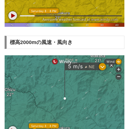
標高2000mの風速・風向き