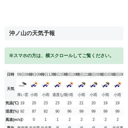
沖ノ山の天気予報
※スマホの方は、横スクロールしてご覧ください。
日時
09日06時
09日09時
09日12時
09日15時
09日18時
09日21時
10日00時
10日03時
10日06時
天気
厚い雲
小雨
小雨
適度な雨
小雨
小雨
小雨
小雨
小雨
気温(℃)
19
20
23
23
23
21
20
19
19
湿度(%)
92
87
82
90
96
99
99
99
99
風速(m/s)
0
0
1
1
2
2
2
2
2
風向
東南東
北北西
北北東
北
北
北
北
北
北北東