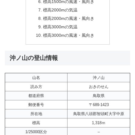
標高1500mの風速・風向き
標高2000mの気温
標高2000mの風速・風向き
標高3000mの気温
標高3000mの風速・風向き
沖ノ山の登山情報
山名
沖ノ山
読み方
おきのせん
都道府県
鳥取県
郵便番号
〒689-1423
所在地
鳥取県八頭郡智頭町大字中原
標高
1,318ｍ
1/25000区分
–