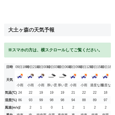
大土ヶ森の天気予報
※スマホの方は、横スクロールしてご覧ください。
日時
09日18時
09日21時
10日00時
10日03時
10日06時
10日09時
10日12時
10日15時
10日18時
天気
小雨
小雨
小雨
厚い雲
厚い雲
小雨
小雨
適度な雨
適度な雨
気温(℃)
24
22
19
19
19
21
22
22
18
湿度(%)
86
93
99
98
98
94
88
89
97
風速(m/s)
2
2
1
0
1
2
1
2
2
風向
南東
南
南南西
北西
東南東
東
南東
南東
南西