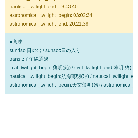
nautical_twilight_end: 19:43:46
astronomical_twilight_begin: 03:02:34
astronomical_twilight_end: 20:21:38
■意味
sunrise:日の出 / sunset:日の入り
transit:子午線通過
civil_twilight_begin:薄明(始) / civil_twilight_end:薄明(終)
nautical_twilight_begin:航海薄明(始) / nautical_twilight
astronomical_twilight_begin:天文薄明(始) / astronomical