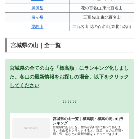
屏風岳
花の百名山,東北百名山
泉ヶ岳
三百名山,東北百名山
栗駒山
二百名山,花の百名山,東北百名山
宮城県の山｜全一覧
宮城県の全ての山を「標高順」にランキング化しまし
た。
各山の最新情報をお探しの場合、以下をクリック
してください
↓↓↓↓↓↓
宮城県の山一覧｜標高順・標高の高い山ラ
ンキング
宮城県にある山を、標高が高い順に並べてありま
す。各山名をクリックすると、気温・日の出時間・
雨・雪・霧などの最新情報をチェックできます。宮
城県での登山の参考になさってください。