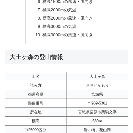
標高1500mの風速・風向き
標高2000mの気温
標高2000mの風速・風向き
標高3000mの気温
標高3000mの風速・風向き
大土ヶ森の登山情報
山名
大土ヶ森
読み方
おおどがもり
都道府県
宮城県
郵便番号
〒989-5361
所在地
宮城県栗原市栗駒文字
標高
580ｍ
1/25000区分
岩ヶ崎、花山湖