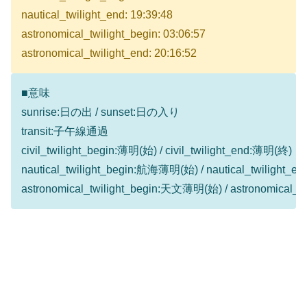
nautical_twilight_end: 19:39:48
astronomical_twilight_begin: 03:06:57
astronomical_twilight_end: 20:16:52
■意味
sunrise:日の出 / sunset:日の入り
transit:子午線通過
civil_twilight_begin:薄明(始) / civil_twilight_end:薄明(終)
nautical_twilight_begin:航海薄明(始) / nautical_twilight
astronomical_twilight_begin:天文薄明(始) / astronomical