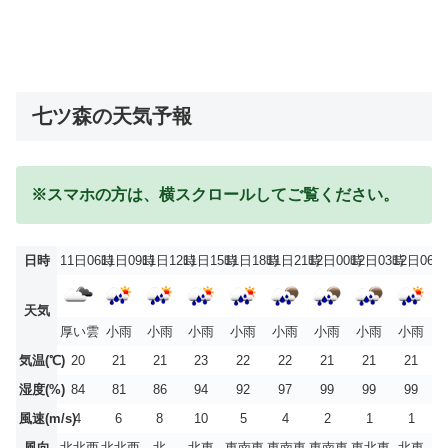
七ツ森の天気予報
※スマホの方は、横スクロールしてご覧ください。
日時
11日06時
11日09時
11日12時
11日15時
11日18時
11日21時
12日00時
12日03時
12日06時
天気
厚い雲
小雨
小雨
小雨
小雨
小雨
小雨
小雨
小雨
気温(℃)
20
21
21
23
22
22
21
21
21
湿度(%)
84
81
86
94
92
97
99
99
99
風速(m/s)
4
6
8
10
5
4
2
1
1
風向
北北西
北北西
北
北東
東南東
東南東
東南東
東北東
北東