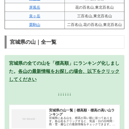
屏風岳
花の百名山,東北百名山
泉ヶ岳
三百名山,東北百名山
栗駒山
二百名山,花の百名山,東北百名山
宮城県の山｜全一覧
宮城県の全ての山を「標高順」にランキング化しまし
た。
各山の最新情報をお探しの場合、以下をクリック
してください
↓↓↓↓↓↓
宮城県の山一覧｜標高順・標高の高い山ラ
ンキング
宮城県にある山を、標高が高い順に並べてありま
す。各山名をクリックすると、気温・日の出時間・
雨・雪・霧などの最新情報をチェックできます。宮
城県での登山の参考になさってください。