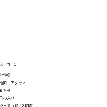
次
山情報
地図・アクセス
気予報
日の入り
降水量（過去3時間）