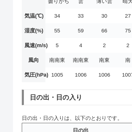
曇りがち
雲
薄い雲
晴
気温(℃)
34
33
30
27
湿度(%)
55
59
66
75
風速(m/s)
5
4
2
2
風向
南南東
南南東
南東
南
気圧(hPa)
1005
1006
1006
100
日の出・日の入り
日の出・日の入りは、以下のとおりです。
日の出