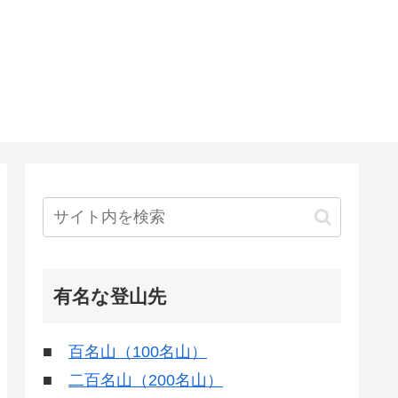
有名な登山先
■
百名山（100名山）
■
二百名山（200名山）